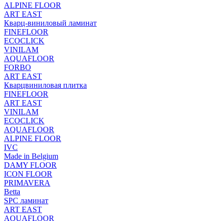
ALPINE FLOOR
ART EAST
Кварц-виниловый ламинат
FINEFLOOR
ECOCLICK
VINILAM
AQUAFLOOR
FORBO
ART EAST
Кварцвиниловая плитка
FINEFLOOR
ART EAST
VINILAM
ECOCLICK
AQUAFLOOR
ALPINE FLOOR
IVC
Made in Belgium
DAMY FLOOR
ICON FLOOR
PRIMAVERA
Betta
SPC ламинат
ART EAST
AQUAFLOOR