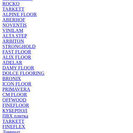
ROCKO
TARKETT
ALPINE FLOOR
ABERHOF
NOVENTIS
VINILAM
ALTA STEP
ARBITON
STRONGHOLD
FAST FLOOR
ALIX FLOOR
ADELAR
DAMY FLOOR
DOLCE FLOORING
BRONIX
ICON FLOOR
PRIMAVERA
CM FLOOR
OFFWOOD
FINEFLOOR
КУБЕРПОЛ
ПВХ плитка
TARKETT
FINEFLEX
Ламинат