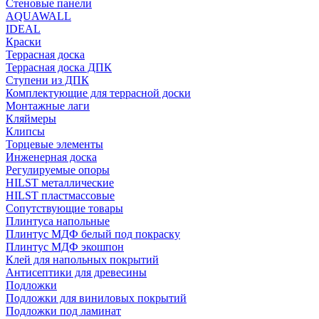
Стеновые панели
AQUAWALL
IDEAL
Краски
Террасная доска
Террасная доска ДПК
Ступени из ДПК
Комплектующие для террасной доски
Монтажные лаги
Кляймеры
Клипсы
Торцевые элементы
Инженерная доска
Регулируемые опоры
HILST металлические
HILST пластмассовые
Сопутствующие товары
Плинтуса напольные
Плинтус МДФ белый под покраску
Плинтус МДФ экошпон
Клей для напольных покрытий
Антисептики для древесины
Подложки
Подложки для виниловых покрытий
Подложки под ламинат