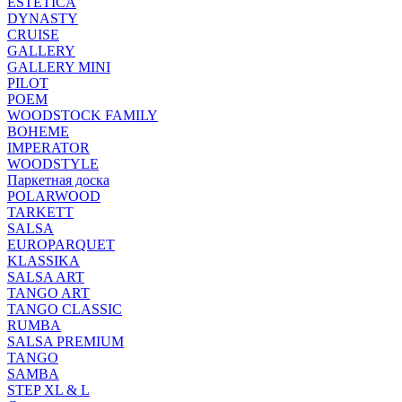
ESTETICA
DYNASTY
CRUISE
GALLERY
GALLERY MINI
PILOT
POEM
WOODSTOCK FAMILY
BOHEME
IMPERATOR
WOODSTYLE
Паркетная доска
POLARWOOD
TARKETT
SALSA
EUROPARQUET
KLASSIKA
SALSA ART
TANGO ART
TANGO CLASSIC
RUMBA
SALSA PREMIUM
TANGO
SAMBA
STEP XL & L