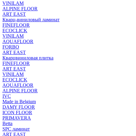
VINILAM
ALPINE FLOOR
ART EAST
Кварц-виниловый ламинат
FINEFLOOR
ECOCLICK
VINILAM
AQUAFLOOR
FORBO
ART EAST
Кварцвиниловая плитка
FINEFLOOR
ART EAST
VINILAM
ECOCLICK
AQUAFLOOR
ALPINE FLOOR
IVC
Made in Belgium
DAMY FLOOR
ICON FLOOR
PRIMAVERA
Betta
SPC ламинат
ART EAST