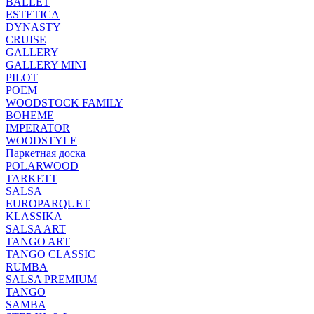
BALLET
ESTETICA
DYNASTY
CRUISE
GALLERY
GALLERY MINI
PILOT
POEM
WOODSTOCK FAMILY
BOHEME
IMPERATOR
WOODSTYLE
Паркетная доска
POLARWOOD
TARKETT
SALSA
EUROPARQUET
KLASSIKA
SALSA ART
TANGO ART
TANGO CLASSIC
RUMBA
SALSA PREMIUM
TANGO
SAMBA