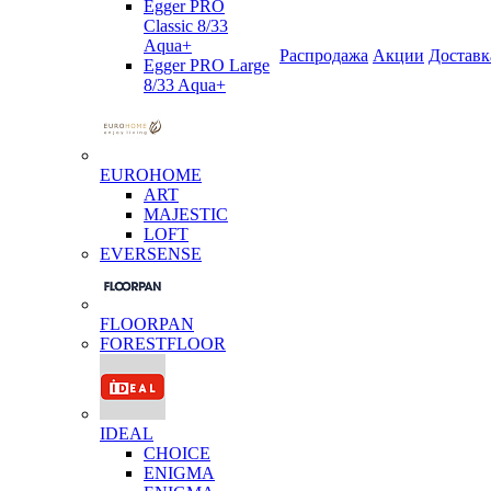
Egger PRO
Classic 8/33
Aqua+
Распродажа
Акции
Доставк
Egger PRO Large
8/33 Aqua+
EUROHOME
ART
MAJESTIC
LOFT
EVERSENSE
FLOORPAN
FORESTFLOOR
IDEAL
CHOICE
ENIGMA