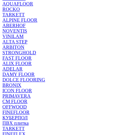
AQUAFLOOR
ROCKO
TARKETT
ALPINE FLOOR
ABERHOF
NOVENTIS
VINILAM
ALTA STEP
ARBITON
STRONGHOLD
FAST FLOOR
ALIX FLOOR
ADELAR
DAMY FLOOR
DOLCE FLOORING
BRONIX
ICON FLOOR
PRIMAVERA
CM FLOOR
OFFWOOD
FINEFLOOR
КУБЕРПОЛ
ПВХ плитка
TARKETT
FINEFLEX