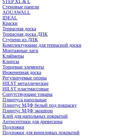
STEP XL & L
Стеновые панели
AQUAWALL
IDEAL
Краски
Террасная доска
Террасная доска ДПК
Ступени из ДПК
Комплектующие для террасной доски
Монтажные лаги
Кляймеры
Клипсы
Торцевые элементы
Инженерная доска
Регулируемые опоры
HILST металлические
HILST пластмассовые
Сопутствующие товары
Плинтуса напольные
Плинтус МДФ белый под покраску
Плинтус МДФ экошпон
Клей для напольных покрытий
Антисептики для древесины
Подложки
Подложки для виниловых покрытий