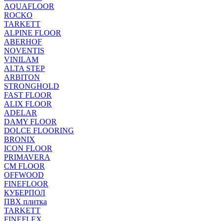
AQUAFLOOR
ROCKO
TARKETT
ALPINE FLOOR
ABERHOF
NOVENTIS
VINILAM
ALTA STEP
ARBITON
STRONGHOLD
FAST FLOOR
ALIX FLOOR
ADELAR
DAMY FLOOR
DOLCE FLOORING
BRONIX
ICON FLOOR
PRIMAVERA
CM FLOOR
OFFWOOD
FINEFLOOR
КУБЕРПОЛ
ПВХ плитка
TARKETT
FINEFLEX