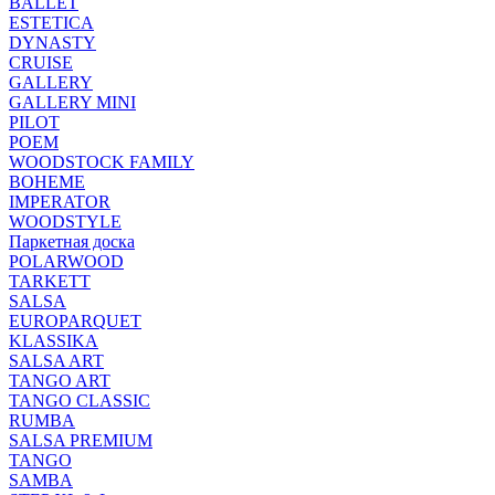
BALLET
ESTETICA
DYNASTY
CRUISE
GALLERY
GALLERY MINI
PILOT
POEM
WOODSTOCK FAMILY
BOHEME
IMPERATOR
WOODSTYLE
Паркетная доска
POLARWOOD
TARKETT
SALSA
EUROPARQUET
KLASSIKA
SALSA ART
TANGO ART
TANGO CLASSIC
RUMBA
SALSA PREMIUM
TANGO
SAMBA