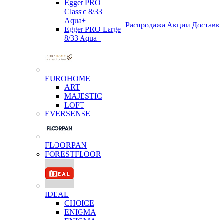
Egger PRO
Classic 8/33
Aqua+
Распродажа
Акции
Доставк
Egger PRO Large
8/33 Aqua+
EUROHOME
ART
MAJESTIC
LOFT
EVERSENSE
FLOORPAN
FORESTFLOOR
IDEAL
CHOICE
ENIGMA