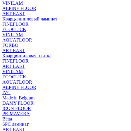
VINILAM
ALPINE FLOOR
ART EAST
Кварц-виниловый ламинат
FINEFLOOR
ECOCLICK
VINILAM
AQUAFLOOR
FORBO
ART EAST
Кварцвиниловая плитка
FINEFLOOR
ART EAST
VINILAM
ECOCLICK
AQUAFLOOR
ALPINE FLOOR
IVC
Made in Belgium
DAMY FLOOR
ICON FLOOR
PRIMAVERA
Betta
SPC ламинат
ART EAST