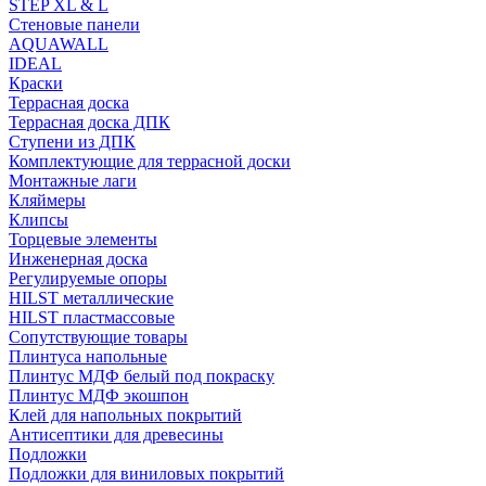
STEP XL & L
Стеновые панели
AQUAWALL
IDEAL
Краски
Террасная доска
Террасная доска ДПК
Ступени из ДПК
Комплектующие для террасной доски
Монтажные лаги
Кляймеры
Клипсы
Торцевые элементы
Инженерная доска
Регулируемые опоры
HILST металлические
HILST пластмассовые
Сопутствующие товары
Плинтуса напольные
Плинтус МДФ белый под покраску
Плинтус МДФ экошпон
Клей для напольных покрытий
Антисептики для древесины
Подложки
Подложки для виниловых покрытий