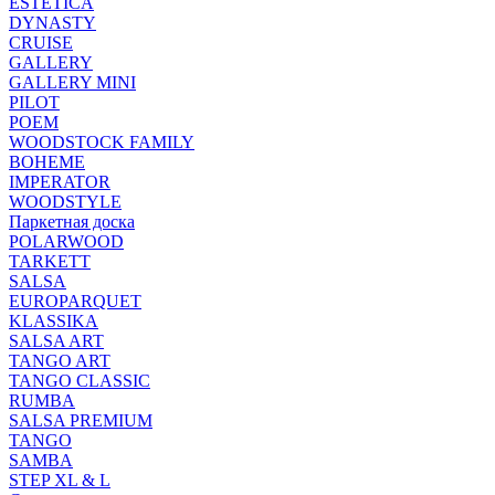
ESTETICA
DYNASTY
CRUISE
GALLERY
GALLERY MINI
PILOT
POEM
WOODSTOCK FAMILY
BOHEME
IMPERATOR
WOODSTYLE
Паркетная доска
POLARWOOD
TARKETT
SALSA
EUROPARQUET
KLASSIKA
SALSA ART
TANGO ART
TANGO CLASSIC
RUMBA
SALSA PREMIUM
TANGO
SAMBA
STEP XL & L