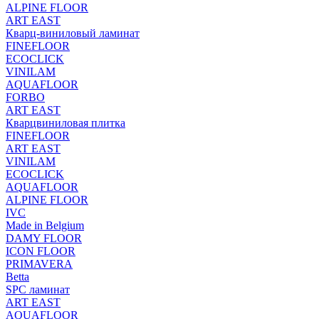
ALPINE FLOOR
ART EAST
Кварц-виниловый ламинат
FINEFLOOR
ECOCLICK
VINILAM
AQUAFLOOR
FORBO
ART EAST
Кварцвиниловая плитка
FINEFLOOR
ART EAST
VINILAM
ECOCLICK
AQUAFLOOR
ALPINE FLOOR
IVC
Made in Belgium
DAMY FLOOR
ICON FLOOR
PRIMAVERA
Betta
SPC ламинат
ART EAST
AQUAFLOOR