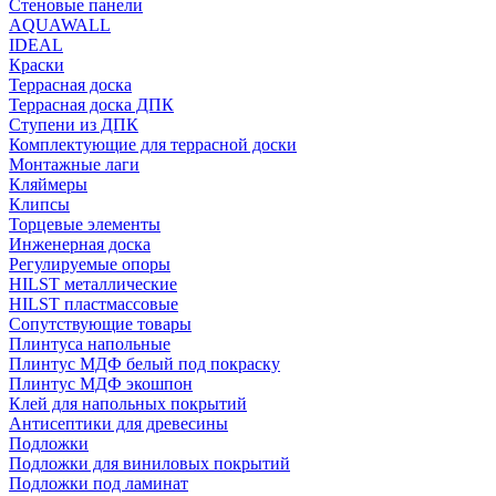
Стеновые панели
AQUAWALL
IDEAL
Краски
Террасная доска
Террасная доска ДПК
Ступени из ДПК
Комплектующие для террасной доски
Монтажные лаги
Кляймеры
Клипсы
Торцевые элементы
Инженерная доска
Регулируемые опоры
HILST металлические
HILST пластмассовые
Сопутствующие товары
Плинтуса напольные
Плинтус МДФ белый под покраску
Плинтус МДФ экошпон
Клей для напольных покрытий
Антисептики для древесины
Подложки
Подложки для виниловых покрытий
Подложки под ламинат