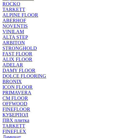
ROCKO
TARKETT
ALPINE FLOOR
ABERHOF
NOVENTIS
VINILAM
ALTA STEP
ARBITON
STRONGHOLD
FAST FLOOR
ALIX FLOOR
ADELAR
DAMY FLOOR
DOLCE FLOORING
BRONIX
ICON FLOOR
PRIMAVERA
CM FLOOR
OFFWOOD
FINEFLOOR
КУБЕРПОЛ
ПВХ плитка
TARKETT
FINEFLEX
Ламинат