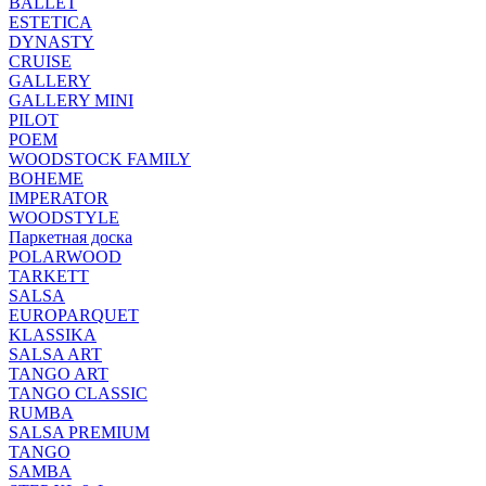
BALLET
ESTETICA
DYNASTY
CRUISE
GALLERY
GALLERY MINI
PILOT
POEM
WOODSTOCK FAMILY
BOHEME
IMPERATOR
WOODSTYLE
Паркетная доска
POLARWOOD
TARKETT
SALSA
EUROPARQUET
KLASSIKA
SALSA ART
TANGO ART
TANGO CLASSIC
RUMBA
SALSA PREMIUM
TANGO
SAMBA