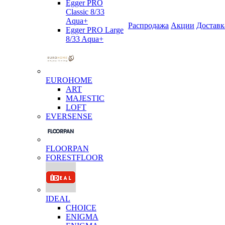
Egger PRO
Classic 8/33
Aqua+
Распродажа
Акции
Доставк
Egger PRO Large
8/33 Aqua+
EUROHOME
ART
MAJESTIC
LOFT
EVERSENSE
FLOORPAN
FORESTFLOOR
IDEAL
CHOICE
ENIGMA