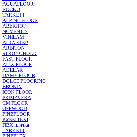
AQUAFLOOR
ROCKO
TARKETT
ALPINE FLOOR
ABERHOF
NOVENTIS
VINILAM
ALTA STEP
ARBITON
STRONGHOLD
FAST FLOOR
ALIX FLOOR
ADELAR
DAMY FLOOR
DOLCE FLOORING
BRONIX
ICON FLOOR
PRIMAVERA
CM FLOOR
OFFWOOD
FINEFLOOR
КУБЕРПОЛ
ПВХ плитка
TARKETT
FINEFLEX