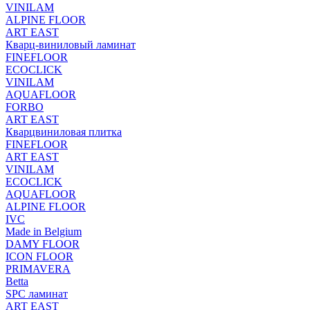
VINILAM
ALPINE FLOOR
ART EAST
Кварц-виниловый ламинат
FINEFLOOR
ECOCLICK
VINILAM
AQUAFLOOR
FORBO
ART EAST
Кварцвиниловая плитка
FINEFLOOR
ART EAST
VINILAM
ECOCLICK
AQUAFLOOR
ALPINE FLOOR
IVC
Made in Belgium
DAMY FLOOR
ICON FLOOR
PRIMAVERA
Betta
SPC ламинат
ART EAST