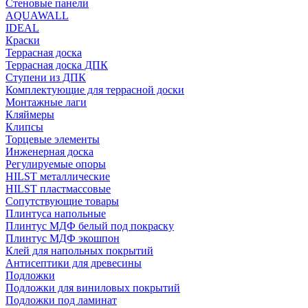
Стеновые панели
AQUAWALL
IDEAL
Краски
Террасная доска
Террасная доска ДПК
Ступени из ДПК
Комплектующие для террасной доски
Монтажные лаги
Кляймеры
Клипсы
Торцевые элементы
Инженерная доска
Регулируемые опоры
HILST металлические
HILST пластмассовые
Сопутствующие товары
Плинтуса напольные
Плинтус МДФ белый под покраску
Плинтус МДФ экошпон
Клей для напольных покрытий
Антисептики для древесины
Подложки
Подложки для виниловых покрытий
Подложки под ламинат