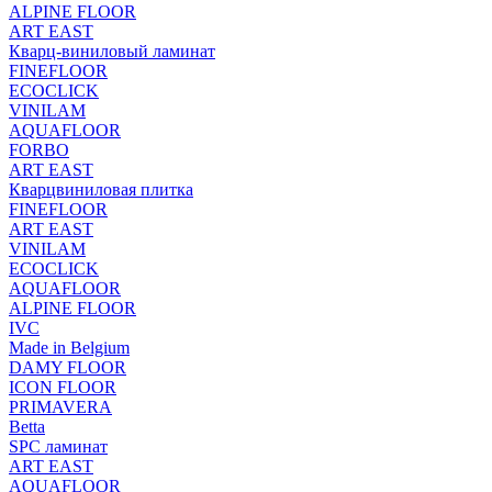
ALPINE FLOOR
ART EAST
Кварц-виниловый ламинат
FINEFLOOR
ECOCLICK
VINILAM
AQUAFLOOR
FORBO
ART EAST
Кварцвиниловая плитка
FINEFLOOR
ART EAST
VINILAM
ECOCLICK
AQUAFLOOR
ALPINE FLOOR
IVC
Made in Belgium
DAMY FLOOR
ICON FLOOR
PRIMAVERA
Betta
SPC ламинат
ART EAST
AQUAFLOOR