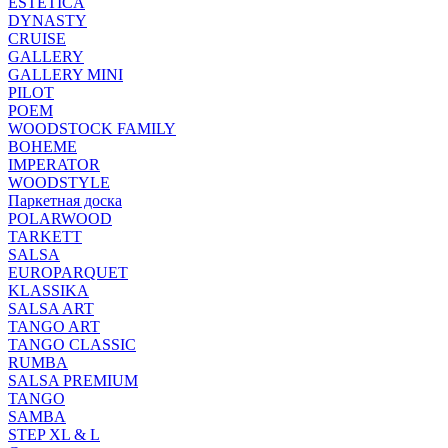
ESTETICA
DYNASTY
CRUISE
GALLERY
GALLERY MINI
PILOT
POEM
WOODSTOCK FAMILY
BOHEME
IMPERATOR
WOODSTYLE
Паркетная доска
POLARWOOD
TARKETT
SALSA
EUROPARQUET
KLASSIKA
SALSA ART
TANGO ART
TANGO CLASSIC
RUMBA
SALSA PREMIUM
TANGO
SAMBA
STEP XL & L