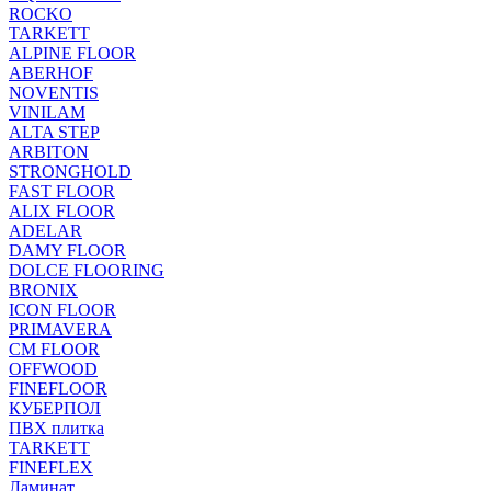
ROCKO
TARKETT
ALPINE FLOOR
ABERHOF
NOVENTIS
VINILAM
ALTA STEP
ARBITON
STRONGHOLD
FAST FLOOR
ALIX FLOOR
ADELAR
DAMY FLOOR
DOLCE FLOORING
BRONIX
ICON FLOOR
PRIMAVERA
CM FLOOR
OFFWOOD
FINEFLOOR
КУБЕРПОЛ
ПВХ плитка
TARKETT
FINEFLEX
Ламинат