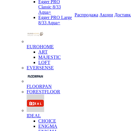
Egger PRO
Classic 8/33
Aqua+
Распродажа
Акции
Доставк
Egger PRO Large
8/33 Aqua+
EUROHOME
ART
MAJESTIC
LOFT
EVERSENSE
FLOORPAN
FORESTFLOOR
IDEAL
CHOICE
ENIGMA