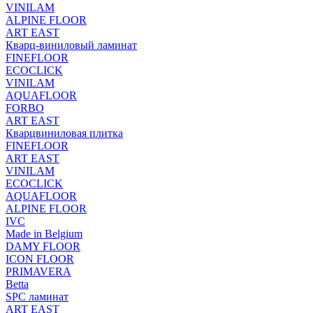
VINILAM
ALPINE FLOOR
ART EAST
Кварц-виниловый ламинат
FINEFLOOR
ECOCLICK
VINILAM
AQUAFLOOR
FORBO
ART EAST
Кварцвиниловая плитка
FINEFLOOR
ART EAST
VINILAM
ECOCLICK
AQUAFLOOR
ALPINE FLOOR
IVC
Made in Belgium
DAMY FLOOR
ICON FLOOR
PRIMAVERA
Betta
SPC ламинат
ART EAST