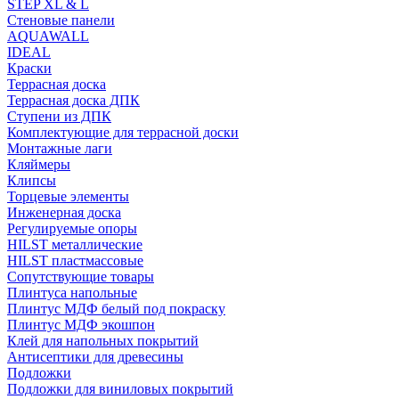
STEP XL & L
Стеновые панели
AQUAWALL
IDEAL
Краски
Террасная доска
Террасная доска ДПК
Ступени из ДПК
Комплектующие для террасной доски
Монтажные лаги
Кляймеры
Клипсы
Торцевые элементы
Инженерная доска
Регулируемые опоры
HILST металлические
HILST пластмассовые
Сопутствующие товары
Плинтуса напольные
Плинтус МДФ белый под покраску
Плинтус МДФ экошпон
Клей для напольных покрытий
Антисептики для древесины
Подложки
Подложки для виниловых покрытий