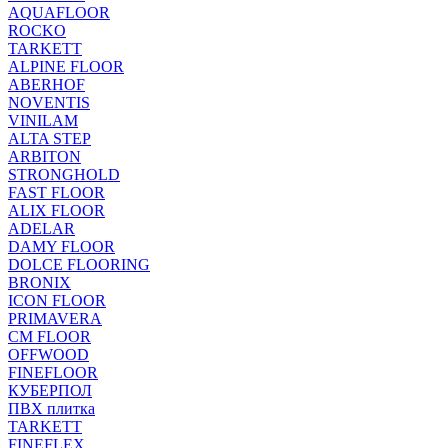
AQUAFLOOR
ROCKO
TARKETT
ALPINE FLOOR
ABERHOF
NOVENTIS
VINILAM
ALTA STEP
ARBITON
STRONGHOLD
FAST FLOOR
ALIX FLOOR
ADELAR
DAMY FLOOR
DOLCE FLOORING
BRONIX
ICON FLOOR
PRIMAVERA
CM FLOOR
OFFWOOD
FINEFLOOR
КУБЕРПОЛ
ПВХ плитка
TARKETT
FINEFLEX