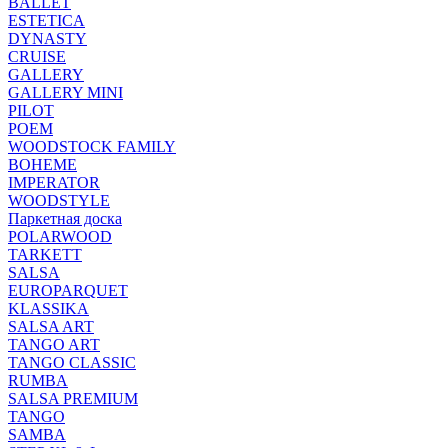
BALLET
ESTETICA
DYNASTY
CRUISE
GALLERY
GALLERY MINI
PILOT
POEM
WOODSTOCK FAMILY
BOHEME
IMPERATOR
WOODSTYLE
Паркетная доска
POLARWOOD
TARKETT
SALSA
EUROPARQUET
KLASSIKA
SALSA ART
TANGO ART
TANGO CLASSIC
RUMBA
SALSA PREMIUM
TANGO
SAMBA