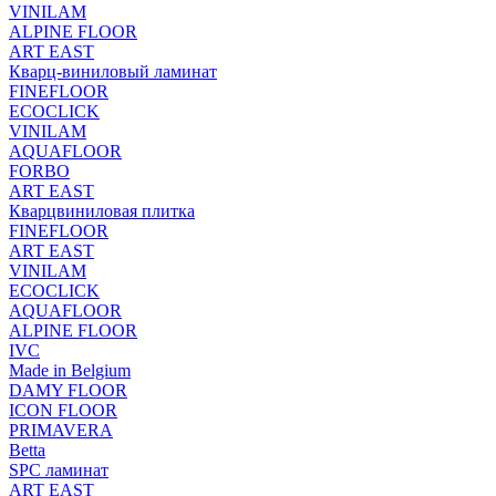
VINILAM
ALPINE FLOOR
ART EAST
Кварц-виниловый ламинат
FINEFLOOR
ECOCLICK
VINILAM
AQUAFLOOR
FORBO
ART EAST
Кварцвиниловая плитка
FINEFLOOR
ART EAST
VINILAM
ECOCLICK
AQUAFLOOR
ALPINE FLOOR
IVC
Made in Belgium
DAMY FLOOR
ICON FLOOR
PRIMAVERA
Betta
SPC ламинат
ART EAST