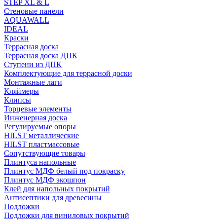
STEP XL & L
Стеновые панели
AQUAWALL
IDEAL
Краски
Террасная доска
Террасная доска ДПК
Ступени из ДПК
Комплектующие для террасной доски
Монтажные лаги
Кляймеры
Клипсы
Торцевые элементы
Инженерная доска
Регулируемые опоры
HILST металлические
HILST пластмассовые
Сопутствующие товары
Плинтуса напольные
Плинтус МДФ белый под покраску
Плинтус МДФ экошпон
Клей для напольных покрытий
Антисептики для древесины
Подложки
Подложки для виниловых покрытий