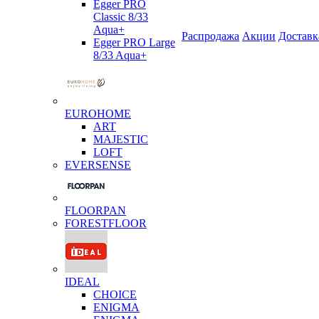
Egger PRO
Classic 8/33
Aqua+
Распродажа
Акции
Доставк
Egger PRO Large
8/33 Aqua+
EUROHOME
ART
MAJESTIC
LOFT
EVERSENSE
FLOORPAN
FORESTFLOOR
IDEAL
CHOICE
ENIGMA