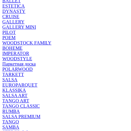
BALLET
ESTETICA
DYNASTY
CRUISE
GALLERY
GALLERY MINI
PILOT
POEM
WOODSTOCK FAMILY
BOHEME
IMPERATOR
WOODSTYLE
Паркетная доска
POLARWOOD
TARKETT
SALSA
EUROPARQUET
KLASSIKA
SALSA ART
TANGO ART
TANGO CLASSIC
RUMBA
SALSA PREMIUM
TANGO
SAMBA