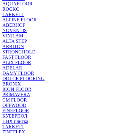
AQUAFLOOR
ROCKO
TARKETT
ALPINE FLOOR
ABERHOF
NOVENTIS
VINILAM
ALTA STEP
ARBITON
STRONGHOLD
FAST FLOOR
ALIX FLOOR
ADELAR
DAMY FLOOR
DOLCE FLOORING
BRONIX
ICON FLOOR
PRIMAVERA
CM FLOOR
OFFWOOD
FINEFLOOR
КУБЕРПОЛ
ПВХ плитка
TARKETT
FINEFLEX