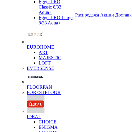
Egger PRO
Classic 8/33
Aqua+
Распродажа
Акции
Доставк
Egger PRO Large
8/33 Aqua+
EUROHOME
ART
MAJESTIC
LOFT
EVERSENSE
FLOORPAN
FORESTFLOOR
IDEAL
CHOICE
ENIGMA