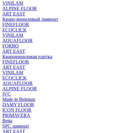
VINILAM
ALPINE FLOOR
ART EAST
Кварц-виниловый ламинат
FINEFLOOR
ECOCLICK
VINILAM
AQUAFLOOR
FORBO
ART EAST
Кварцвиниловая плитка
FINEFLOOR
ART EAST
VINILAM
ECOCLICK
AQUAFLOOR
ALPINE FLOOR
IVC
Made in Belgium
DAMY FLOOR
ICON FLOOR
PRIMAVERA
Betta
SPC ламинат
ART EAST