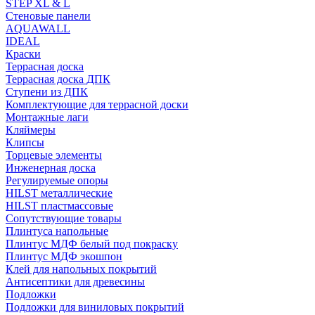
STEP XL & L
Стеновые панели
AQUAWALL
IDEAL
Краски
Террасная доска
Террасная доска ДПК
Ступени из ДПК
Комплектующие для террасной доски
Монтажные лаги
Кляймеры
Клипсы
Торцевые элементы
Инженерная доска
Регулируемые опоры
HILST металлические
HILST пластмассовые
Сопутствующие товары
Плинтуса напольные
Плинтус МДФ белый под покраску
Плинтус МДФ экошпон
Клей для напольных покрытий
Антисептики для древесины
Подложки
Подложки для виниловых покрытий