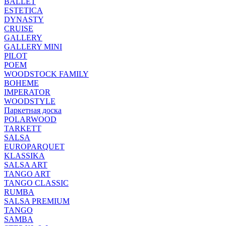
BALLET
ESTETICA
DYNASTY
CRUISE
GALLERY
GALLERY MINI
PILOT
POEM
WOODSTOCK FAMILY
BOHEME
IMPERATOR
WOODSTYLE
Паркетная доска
POLARWOOD
TARKETT
SALSA
EUROPARQUET
KLASSIKA
SALSA ART
TANGO ART
TANGO CLASSIC
RUMBA
SALSA PREMIUM
TANGO
SAMBA