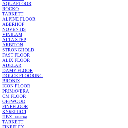
AQUAFLOOR
ROCKO
TARKETT
ALPINE FLOOR
ABERHOF
NOVENTIS
VINILAM
ALTA STEP
ARBITON
STRONGHOLD
FAST FLOOR
ALIX FLOOR
ADELAR
DAMY FLOOR
DOLCE FLOORING
BRONIX
ICON FLOOR
PRIMAVERA
CM FLOOR
OFFWOOD
FINEFLOOR
КУБЕРПОЛ
ПВХ плитка
TARKETT
FINEFLEX