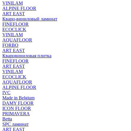
VINILAM
ALPINE FLOOR
ART EAST
Кварц-виниловый ламинат
FINEFLOOR
ECOCLICK
VINILAM
AQUAFLOOR
FORBO
ART EAST
Кварцвиниловая плитка
FINEFLOOR
ART EAST
VINILAM
ECOCLICK
AQUAFLOOR
ALPINE FLOOR
IVC
Made in Belgium
DAMY FLOOR
ICON FLOOR
PRIMAVERA
Betta
SPC ламинат
ART EAST