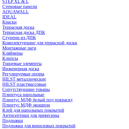
STEP XL & L
Стеновые панели
AQUAWALL
IDEAL
Краски
Террасная доска
Террасная доска ДПК
Ступени из ДПК
Комплектующие для террасной доски
Монтажные лаги
Кляймеры
Клипсы
Торцевые элементы
Инженерная доска
Регулируемые опоры
HILST металлические
HILST пластмассовые
Сопутствующие товары
Плинтуса напольные
Плинтус МДФ белый под покраску
Плинтус МДФ экошпон
Клей для напольных покрытий
Антисептики для древесины
Подложки
Подложки для виниловых покрытий