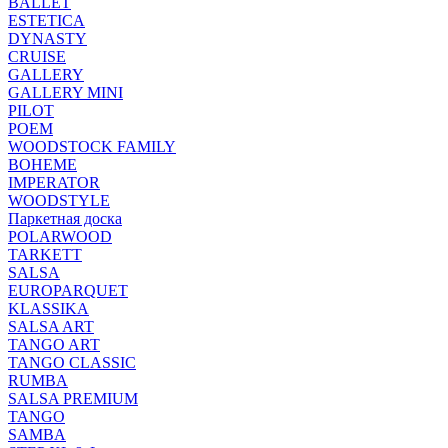
BALLET
ESTETICA
DYNASTY
CRUISE
GALLERY
GALLERY MINI
PILOT
POEM
WOODSTOCK FAMILY
BOHEME
IMPERATOR
WOODSTYLE
Паркетная доска
POLARWOOD
TARKETT
SALSA
EUROPARQUET
KLASSIKA
SALSA ART
TANGO ART
TANGO CLASSIC
RUMBA
SALSA PREMIUM
TANGO
SAMBA