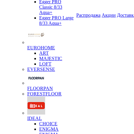
Egger PRO
Classic 8/33
Aqua+
Распродажа
Акции
Доставк
Egger PRO Large
8/33 Aqua+
EUROHOME
ART
MAJESTIC
LOFT
EVERSENSE
FLOORPAN
FORESTFLOOR
IDEAL
CHOICE
ENIGMA