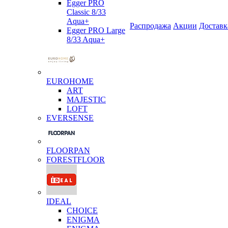
Egger PRO
Classic 8/33
Aqua+
Распродажа
Акции
Доставк
Egger PRO Large
8/33 Aqua+
EUROHOME
ART
MAJESTIC
LOFT
EVERSENSE
FLOORPAN
FORESTFLOOR
IDEAL
CHOICE
ENIGMA