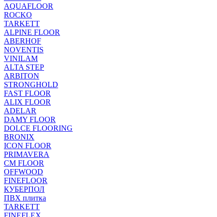
AQUAFLOOR
ROCKO
TARKETT
ALPINE FLOOR
ABERHOF
NOVENTIS
VINILAM
ALTA STEP
ARBITON
STRONGHOLD
FAST FLOOR
ALIX FLOOR
ADELAR
DAMY FLOOR
DOLCE FLOORING
BRONIX
ICON FLOOR
PRIMAVERA
CM FLOOR
OFFWOOD
FINEFLOOR
КУБЕРПОЛ
ПВХ плитка
TARKETT
FINEFLEX