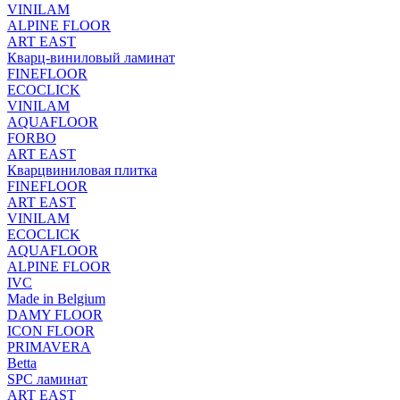
VINILAM
ALPINE FLOOR
ART EAST
Кварц-виниловый ламинат
FINEFLOOR
ECOCLICK
VINILAM
AQUAFLOOR
FORBO
ART EAST
Кварцвиниловая плитка
FINEFLOOR
ART EAST
VINILAM
ECOCLICK
AQUAFLOOR
ALPINE FLOOR
IVC
Made in Belgium
DAMY FLOOR
ICON FLOOR
PRIMAVERA
Betta
SPC ламинат
ART EAST