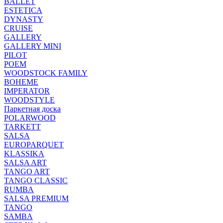
BALLET
ESTETICA
DYNASTY
CRUISE
GALLERY
GALLERY MINI
PILOT
POEM
WOODSTOCK FAMILY
BOHEME
IMPERATOR
WOODSTYLE
Паркетная доска
POLARWOOD
TARKETT
SALSA
EUROPARQUET
KLASSIKA
SALSA ART
TANGO ART
TANGO CLASSIC
RUMBA
SALSA PREMIUM
TANGO
SAMBA