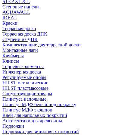
STEP XL & L
Стеновые панели
AQUAWALL
IDEAL
Краски
Террасная доска
Террасная доска ДПК
Ступени из ДПК
Комплектующие для террасной доски
Монтажные лаги
Кляймеры
Клипсы
Торцевые элементы
Инженерная доска
Регулируемые опоры
HILST металлические
HILST пластмассовые
Сопутствующие товары
Плинтуса напольные
Плинтус МДФ белый под покраску
Плинтус МДФ экошпон
Клей для напольных покрытий
Антисептики для древесины
Подложки
Подложки для виниловых покрытий