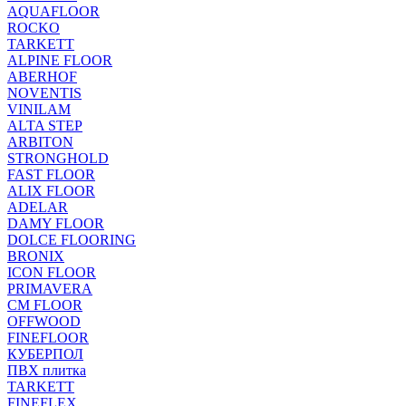
AQUAFLOOR
ROCKO
TARKETT
ALPINE FLOOR
ABERHOF
NOVENTIS
VINILAM
ALTA STEP
ARBITON
STRONGHOLD
FAST FLOOR
ALIX FLOOR
ADELAR
DAMY FLOOR
DOLCE FLOORING
BRONIX
ICON FLOOR
PRIMAVERA
CM FLOOR
OFFWOOD
FINEFLOOR
КУБЕРПОЛ
ПВХ плитка
TARKETT
FINEFLEX