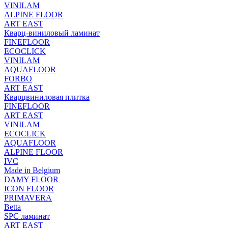
VINILAM
ALPINE FLOOR
ART EAST
Кварц-виниловый ламинат
FINEFLOOR
ECOCLICK
VINILAM
AQUAFLOOR
FORBO
ART EAST
Кварцвиниловая плитка
FINEFLOOR
ART EAST
VINILAM
ECOCLICK
AQUAFLOOR
ALPINE FLOOR
IVC
Made in Belgium
DAMY FLOOR
ICON FLOOR
PRIMAVERA
Betta
SPC ламинат
ART EAST