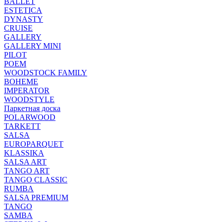
BALLET
ESTETICA
DYNASTY
CRUISE
GALLERY
GALLERY MINI
PILOT
POEM
WOODSTOCK FAMILY
BOHEME
IMPERATOR
WOODSTYLE
Паркетная доска
POLARWOOD
TARKETT
SALSA
EUROPARQUET
KLASSIKA
SALSA ART
TANGO ART
TANGO CLASSIC
RUMBA
SALSA PREMIUM
TANGO
SAMBA