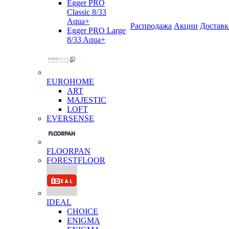
Egger PRO
Classic 8/33
Aqua+
Распродажа
Акции
Доставк
Egger PRO Large
8/33 Aqua+
EUROHOME
ART
MAJESTIC
LOFT
EVERSENSE
FLOORPAN
FORESTFLOOR
IDEAL
CHOICE
ENIGMA