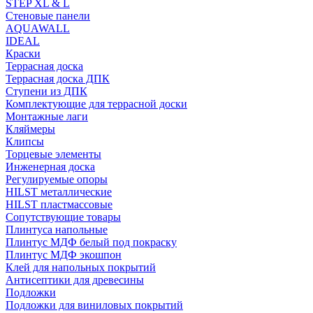
STEP XL & L
Стеновые панели
AQUAWALL
IDEAL
Краски
Террасная доска
Террасная доска ДПК
Ступени из ДПК
Комплектующие для террасной доски
Монтажные лаги
Кляймеры
Клипсы
Торцевые элементы
Инженерная доска
Регулируемые опоры
HILST металлические
HILST пластмассовые
Сопутствующие товары
Плинтуса напольные
Плинтус МДФ белый под покраску
Плинтус МДФ экошпон
Клей для напольных покрытий
Антисептики для древесины
Подложки
Подложки для виниловых покрытий