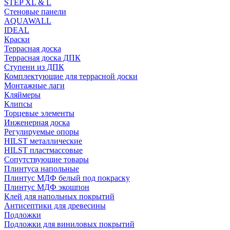
STEP XL & L
Стеновые панели
AQUAWALL
IDEAL
Краски
Террасная доска
Террасная доска ДПК
Ступени из ДПК
Комплектующие для террасной доски
Монтажные лаги
Кляймеры
Клипсы
Торцевые элементы
Инженерная доска
Регулируемые опоры
HILST металлические
HILST пластмассовые
Сопутствующие товары
Плинтуса напольные
Плинтус МДФ белый под покраску
Плинтус МДФ экошпон
Клей для напольных покрытий
Антисептики для древесины
Подложки
Подложки для виниловых покрытий