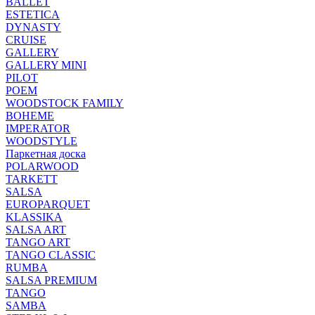
BALLET
ESTETICA
DYNASTY
CRUISE
GALLERY
GALLERY MINI
PILOT
POEM
WOODSTOCK FAMILY
BOHEME
IMPERATOR
WOODSTYLE
Паркетная доска
POLARWOOD
TARKETT
SALSA
EUROPARQUET
KLASSIKA
SALSA ART
TANGO ART
TANGO CLASSIC
RUMBA
SALSA PREMIUM
TANGO
SAMBA