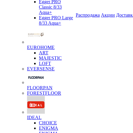
Egger PRO
Classic 8/33
Aqua+
Распродажа
Акции
Доставк
Egger PRO Large
8/33 Aqua+
EUROHOME
ART
MAJESTIC
LOFT
EVERSENSE
FLOORPAN
FORESTFLOOR
IDEAL
CHOICE
ENIGMA