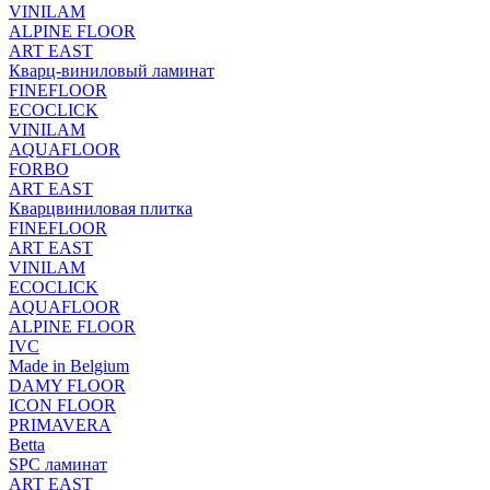
VINILAM
ALPINE FLOOR
ART EAST
Кварц-виниловый ламинат
FINEFLOOR
ECOCLICK
VINILAM
AQUAFLOOR
FORBO
ART EAST
Кварцвиниловая плитка
FINEFLOOR
ART EAST
VINILAM
ECOCLICK
AQUAFLOOR
ALPINE FLOOR
IVC
Made in Belgium
DAMY FLOOR
ICON FLOOR
PRIMAVERA
Betta
SPC ламинат
ART EAST