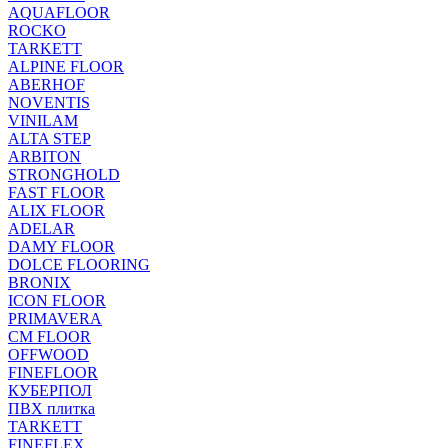
AQUAFLOOR
ROCKO
TARKETT
ALPINE FLOOR
ABERHOF
NOVENTIS
VINILAM
ALTA STEP
ARBITON
STRONGHOLD
FAST FLOOR
ALIX FLOOR
ADELAR
DAMY FLOOR
DOLCE FLOORING
BRONIX
ICON FLOOR
PRIMAVERA
CM FLOOR
OFFWOOD
FINEFLOOR
КУБЕРПОЛ
ПВХ плитка
TARKETT
FINEFLEX