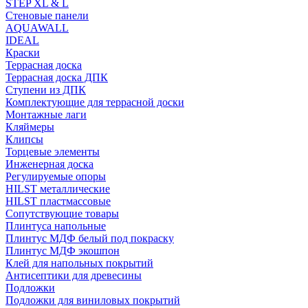
STEP XL & L
Стеновые панели
AQUAWALL
IDEAL
Краски
Террасная доска
Террасная доска ДПК
Ступени из ДПК
Комплектующие для террасной доски
Монтажные лаги
Кляймеры
Клипсы
Торцевые элементы
Инженерная доска
Регулируемые опоры
HILST металлические
HILST пластмассовые
Сопутствующие товары
Плинтуса напольные
Плинтус МДФ белый под покраску
Плинтус МДФ экошпон
Клей для напольных покрытий
Антисептики для древесины
Подложки
Подложки для виниловых покрытий