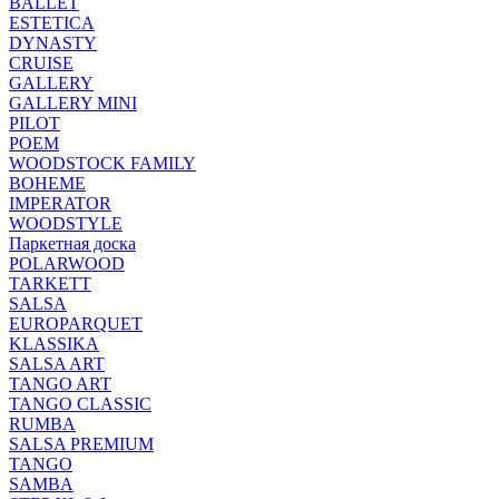
BALLET
ESTETICA
DYNASTY
CRUISE
GALLERY
GALLERY MINI
PILOT
POEM
WOODSTOCK FAMILY
BOHEME
IMPERATOR
WOODSTYLE
Паркетная доска
POLARWOOD
TARKETT
SALSA
EUROPARQUET
KLASSIKA
SALSA ART
TANGO ART
TANGO CLASSIC
RUMBA
SALSA PREMIUM
TANGO
SAMBA