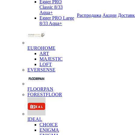
Egger PRO
Classic 8/33
Aqua+
Распродажа
Акции
Доставк
Egger PRO Large
8/33 Aqua+
EUROHOME
ART
MAJESTIC
LOFT
EVERSENSE
FLOORPAN
FORESTFLOOR
IDEAL
CHOICE
ENIGMA