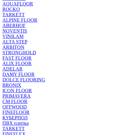
AQUAFLOOR
ROCKO
TARKETT
ALPINE FLOOR
ABERHOF
NOVENTIS
VINILAM
ALTA STEP
ARBITON
STRONGHOLD
FAST FLOOR
ALIX FLOOR
ADELAR
DAMY FLOOR
DOLCE FLOORING
BRONIX
ICON FLOOR
PRIMAVERA
CM FLOOR
OFFWOOD
FINEFLOOR
КУБЕРПОЛ
ПВХ плитка
TARKETT
FINEFLEX