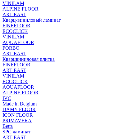
VINILAM
ALPINE FLOOR
ART EAST
Кварц-виниловый ламинат
FINEFLOOR
ECOCLICK
VINILAM
AQUAFLOOR
FORBO
ART EAST
Кварцвиниловая плитка
FINEFLOOR
ART EAST
VINILAM
ECOCLICK
AQUAFLOOR
ALPINE FLOOR
IVC
Made in Belgium
DAMY FLOOR
ICON FLOOR
PRIMAVERA
Betta
SPC ламинат
ART EAST