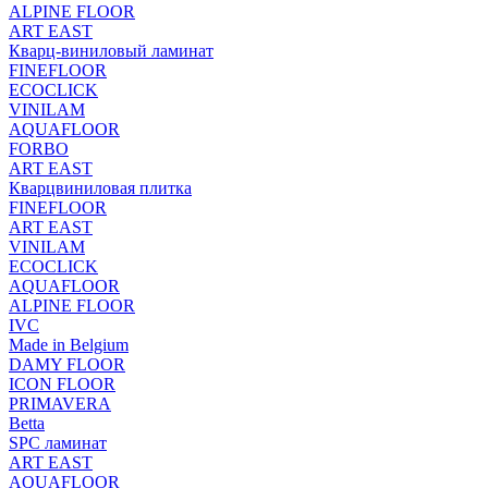
ALPINE FLOOR
ART EAST
Кварц-виниловый ламинат
FINEFLOOR
ECOCLICK
VINILAM
AQUAFLOOR
FORBO
ART EAST
Кварцвиниловая плитка
FINEFLOOR
ART EAST
VINILAM
ECOCLICK
AQUAFLOOR
ALPINE FLOOR
IVC
Made in Belgium
DAMY FLOOR
ICON FLOOR
PRIMAVERA
Betta
SPC ламинат
ART EAST
AQUAFLOOR