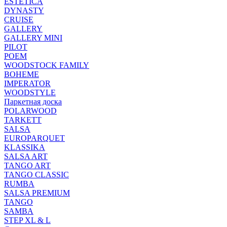
ESTETICA
DYNASTY
CRUISE
GALLERY
GALLERY MINI
PILOT
POEM
WOODSTOCK FAMILY
BOHEME
IMPERATOR
WOODSTYLE
Паркетная доска
POLARWOOD
TARKETT
SALSA
EUROPARQUET
KLASSIKA
SALSA ART
TANGO ART
TANGO CLASSIC
RUMBA
SALSA PREMIUM
TANGO
SAMBA
STEP XL & L