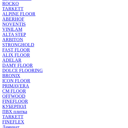
ROCKO
TARKETT
ALPINE FLOOR
ABERHOF
NOVENTIS
VINILAM
ALTA STEP
ARBITON
STRONGHOLD
FAST FLOOR
ALIX FLOOR
ADELAR
DAMY FLOOR
DOLCE FLOORING
BRONIX
ICON FLOOR
PRIMAVERA
CM FLOOR
OFFWOOD
FINEFLOOR
КУБЕРПОЛ
ПВХ плитка
TARKETT
FINEFLEX
Ламинат