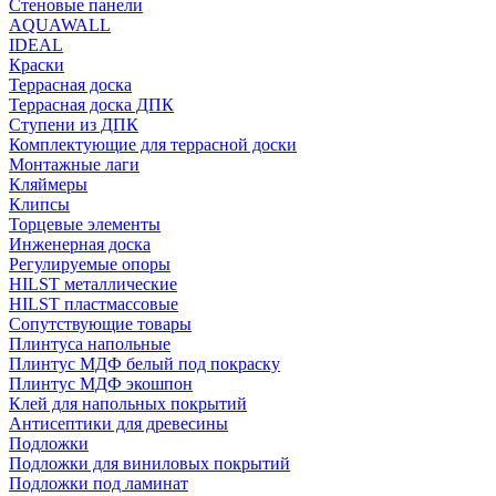
Стеновые панели
AQUAWALL
IDEAL
Краски
Террасная доска
Террасная доска ДПК
Ступени из ДПК
Комплектующие для террасной доски
Монтажные лаги
Кляймеры
Клипсы
Торцевые элементы
Инженерная доска
Регулируемые опоры
HILST металлические
HILST пластмассовые
Сопутствующие товары
Плинтуса напольные
Плинтус МДФ белый под покраску
Плинтус МДФ экошпон
Клей для напольных покрытий
Антисептики для древесины
Подложки
Подложки для виниловых покрытий
Подложки под ламинат