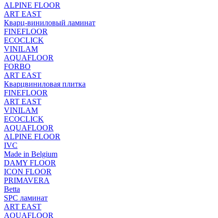
ALPINE FLOOR
ART EAST
Кварц-виниловый ламинат
FINEFLOOR
ECOCLICK
VINILAM
AQUAFLOOR
FORBO
ART EAST
Кварцвиниловая плитка
FINEFLOOR
ART EAST
VINILAM
ECOCLICK
AQUAFLOOR
ALPINE FLOOR
IVC
Made in Belgium
DAMY FLOOR
ICON FLOOR
PRIMAVERA
Betta
SPC ламинат
ART EAST
AQUAFLOOR