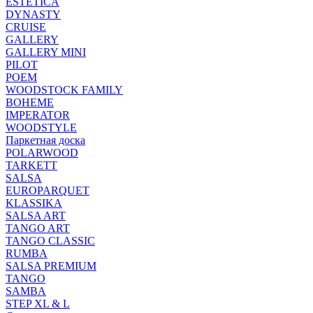
ESTETICA
DYNASTY
CRUISE
GALLERY
GALLERY MINI
PILOT
POEM
WOODSTOCK FAMILY
BOHEME
IMPERATOR
WOODSTYLE
Паркетная доска
POLARWOOD
TARKETT
SALSA
EUROPARQUET
KLASSIKA
SALSA ART
TANGO ART
TANGO CLASSIC
RUMBA
SALSA PREMIUM
TANGO
SAMBA
STEP XL & L