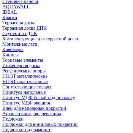
Стеновые панели
AQUAWALL
IDEAL
Краски
Террасная доска
Террасная доска ДПК
Ступени из ДПК
Комплектующие для террасной доски
Монтажные лаги
Кляймеры
Клипсы
Торцевые элементы
Инженерная доска
Регулируемые опоры
HILST металлические
HILST пластмассовые
Сопутствующие товары
Плинтуса напольные
Плинтус МДФ белый под покраску
Плинтус МДФ экошпон
Клей для напольных покрытий
Антисептики для древесины
Подложки
Подложки для виниловых покрытий
Подложки под ламинат