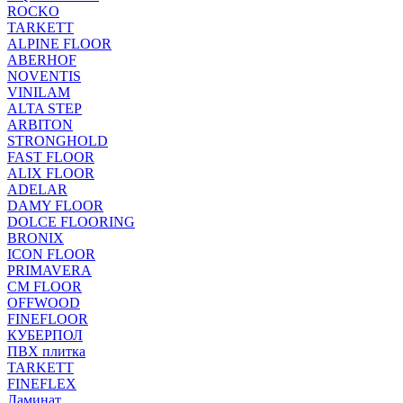
ROCKO
TARKETT
ALPINE FLOOR
ABERHOF
NOVENTIS
VINILAM
ALTA STEP
ARBITON
STRONGHOLD
FAST FLOOR
ALIX FLOOR
ADELAR
DAMY FLOOR
DOLCE FLOORING
BRONIX
ICON FLOOR
PRIMAVERA
CM FLOOR
OFFWOOD
FINEFLOOR
КУБЕРПОЛ
ПВХ плитка
TARKETT
FINEFLEX
Ламинат