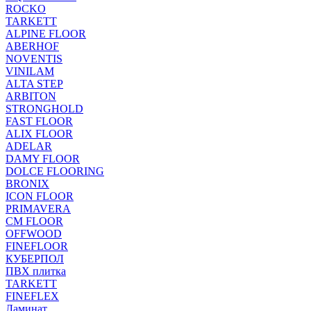
ROCKO
TARKETT
ALPINE FLOOR
ABERHOF
NOVENTIS
VINILAM
ALTA STEP
ARBITON
STRONGHOLD
FAST FLOOR
ALIX FLOOR
ADELAR
DAMY FLOOR
DOLCE FLOORING
BRONIX
ICON FLOOR
PRIMAVERA
CM FLOOR
OFFWOOD
FINEFLOOR
КУБЕРПОЛ
ПВХ плитка
TARKETT
FINEFLEX
Ламинат