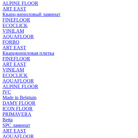
ALPINE FLOOR
ART EAST
Кварц-виниловый ламинат
FINEFLOOR
ECOCLICK
VINILAM
AQUAFLOOR
FORBO
ART EAST
Кварцвиниловая плитка
FINEFLOOR
ART EAST
VINILAM
ECOCLICK
AQUAFLOOR
ALPINE FLOOR
IVC
Made in Belgium
DAMY FLOOR
ICON FLOOR
PRIMAVERA
Betta
SPC ламинат
ART EAST
AQUAFLOOR