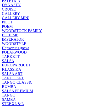
ESTETICA
DYNASTY
CRUISE
GALLERY
GALLERY MINI
PILOT
POEM
WOODSTOCK FAMILY
BOHEME
IMPERATOR
WOODSTYLE
Паркетная доска
POLARWOOD
TARKETT
SALSA
EUROPARQUET
KLASSIKA
SALSA ART
TANGO ART
TANGO CLASSIC
RUMBA
SALSA PREMIUM
TANGO
SAMBA
STEP XL & L