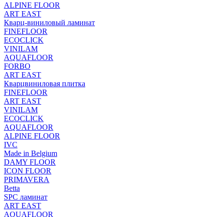
ALPINE FLOOR
ART EAST
Кварц-виниловый ламинат
FINEFLOOR
ECOCLICK
VINILAM
AQUAFLOOR
FORBO
ART EAST
Кварцвиниловая плитка
FINEFLOOR
ART EAST
VINILAM
ECOCLICK
AQUAFLOOR
ALPINE FLOOR
IVC
Made in Belgium
DAMY FLOOR
ICON FLOOR
PRIMAVERA
Betta
SPC ламинат
ART EAST
AQUAFLOOR