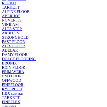
ROCKO
TARKETT
ALPINE FLOOR
ABERHOF
NOVENTIS
VINILAM
ALTA STEP
ARBITON
STRONGHOLD
FAST FLOOR
ALIX FLOOR
ADELAR
DAMY FLOOR
DOLCE FLOORING
BRONIX
ICON FLOOR
PRIMAVERA
CM FLOOR
OFFWOOD
FINEFLOOR
КУБЕРПОЛ
ПВХ плитка
TARKETT
FINEFLEX
Ламинат