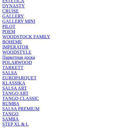
ESTETICA
DYNASTY
CRUISE
GALLERY
GALLERY MINI
PILOT
POEM
WOODSTOCK FAMILY
BOHEME
IMPERATOR
WOODSTYLE
Паркетная доска
POLARWOOD
TARKETT
SALSA
EUROPARQUET
KLASSIKA
SALSA ART
TANGO ART
TANGO CLASSIC
RUMBA
SALSA PREMIUM
TANGO
SAMBA
STEP XL & L