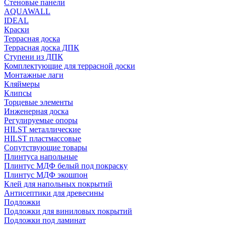
Стеновые панели
AQUAWALL
IDEAL
Краски
Террасная доска
Террасная доска ДПК
Ступени из ДПК
Комплектующие для террасной доски
Монтажные лаги
Кляймеры
Клипсы
Торцевые элементы
Инженерная доска
Регулируемые опоры
HILST металлические
HILST пластмассовые
Сопутствующие товары
Плинтуса напольные
Плинтус МДФ белый под покраску
Плинтус МДФ экошпон
Клей для напольных покрытий
Антисептики для древесины
Подложки
Подложки для виниловых покрытий
Подложки под ламинат