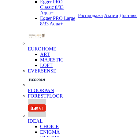
Egger PRO
Classic 8/33
Aqua+
Распродажа
Акции
Доставк
Egger PRO Large
8/33 Aqua+
EUROHOME
ART
MAJESTIC
LOFT
EVERSENSE
FLOORPAN
FORESTFLOOR
IDEAL
CHOICE
ENIGMA