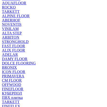
AQUAFLOOR
ROCKO
TARKETT
ALPINE FLOOR
ABERHOF
NOVENTIS
VINILAM
ALTA STEP
ARBITON
STRONGHOLD
FAST FLOOR
ALIX FLOOR
ADELAR
DAMY FLOOR
DOLCE FLOORING
BRONIX
ICON FLOOR
PRIMAVERA
CM FLOOR
OFFWOOD
FINEFLOOR
КУБЕРПОЛ
ПВХ плитка
TARKETT
FINEFLEX