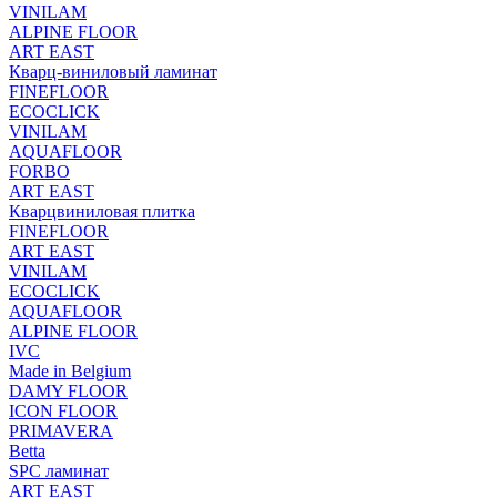
VINILAM
ALPINE FLOOR
ART EAST
Кварц-виниловый ламинат
FINEFLOOR
ECOCLICK
VINILAM
AQUAFLOOR
FORBO
ART EAST
Кварцвиниловая плитка
FINEFLOOR
ART EAST
VINILAM
ECOCLICK
AQUAFLOOR
ALPINE FLOOR
IVC
Made in Belgium
DAMY FLOOR
ICON FLOOR
PRIMAVERA
Betta
SPC ламинат
ART EAST