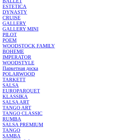
BALLET
ESTETICA
DYNASTY
CRUISE
GALLERY
GALLERY MINI
PILOT
POEM
WOODSTOCK FAMILY
BOHEME
IMPERATOR
WOODSTYLE
Паркетная доска
POLARWOOD
TARKETT
SALSA
EUROPARQUET
KLASSIKA
SALSA ART
TANGO ART
TANGO CLASSIC
RUMBA
SALSA PREMIUM
TANGO
SAMBA