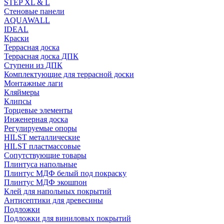
STEP XL & L
Стеновые панели
AQUAWALL
IDEAL
Краски
Террасная доска
Террасная доска ДПК
Ступени из ДПК
Комплектующие для террасной доски
Монтажные лаги
Кляймеры
Клипсы
Торцевые элементы
Инженерная доска
Регулируемые опоры
HILST металлические
HILST пластмассовые
Сопутствующие товары
Плинтуса напольные
Плинтус МДФ белый под покраску
Плинтус МДФ экошпон
Клей для напольных покрытий
Антисептики для древесины
Подложки
Подложки для виниловых покрытий