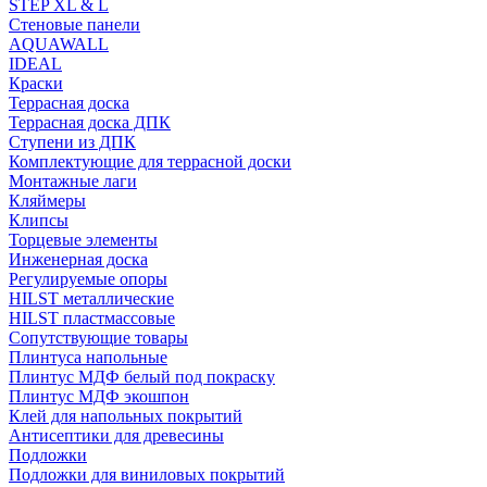
STEP XL & L
Стеновые панели
AQUAWALL
IDEAL
Краски
Террасная доска
Террасная доска ДПК
Ступени из ДПК
Комплектующие для террасной доски
Монтажные лаги
Кляймеры
Клипсы
Торцевые элементы
Инженерная доска
Регулируемые опоры
HILST металлические
HILST пластмассовые
Сопутствующие товары
Плинтуса напольные
Плинтус МДФ белый под покраску
Плинтус МДФ экошпон
Клей для напольных покрытий
Антисептики для древесины
Подложки
Подложки для виниловых покрытий