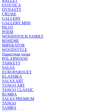
BALLET
ESTETICA
DYNASTY
CRUISE
GALLERY
GALLERY MINI
PILOT
POEM
WOODSTOCK FAMILY
BOHEME
IMPERATOR
WOODSTYLE
Паркетная доска
POLARWOOD
TARKETT
SALSA
EUROPARQUET
KLASSIKA
SALSA ART
TANGO ART
TANGO CLASSIC
RUMBA
SALSA PREMIUM
TANGO
SAMBA