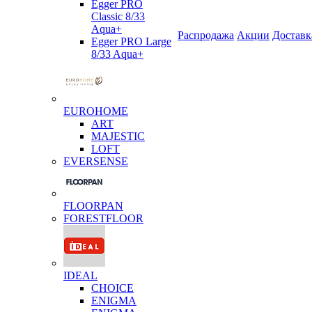
Egger PRO
Classic 8/33
Aqua+
Распродажа
Акции
Доставк
Egger PRO Large
8/33 Aqua+
EUROHOME
ART
MAJESTIC
LOFT
EVERSENSE
FLOORPAN
FORESTFLOOR
IDEAL
CHOICE
ENIGMA