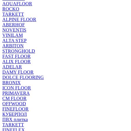
AQUAFLOOR
ROCKO
TARKETT
ALPINE FLOOR
ABERHOF
NOVENTIS
VINILAM
ALTA STEP
ARBITON
STRONGHOLD
FAST FLOOR
ALIX FLOOR
ADELAR
DAMY FLOOR
DOLCE FLOORING
BRONIX
ICON FLOOR
PRIMAVERA
CM FLOOR
OFFWOOD
FINEFLOOR
КУБЕРПОЛ
ПВХ плитка
TARKETT
FINEFLEX