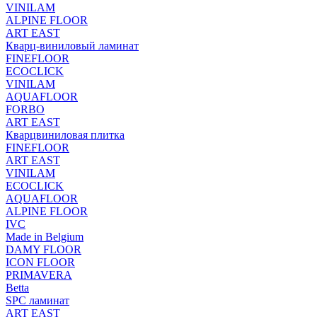
VINILAM
ALPINE FLOOR
ART EAST
Кварц-виниловый ламинат
FINEFLOOR
ECOCLICK
VINILAM
AQUAFLOOR
FORBO
ART EAST
Кварцвиниловая плитка
FINEFLOOR
ART EAST
VINILAM
ECOCLICK
AQUAFLOOR
ALPINE FLOOR
IVC
Made in Belgium
DAMY FLOOR
ICON FLOOR
PRIMAVERA
Betta
SPC ламинат
ART EAST