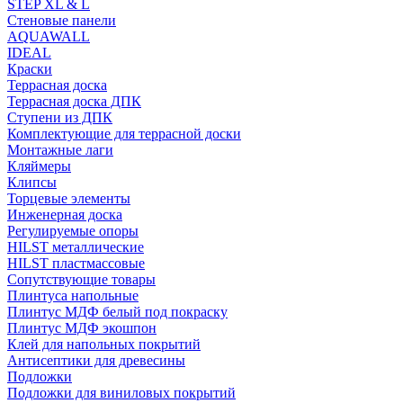
STEP XL & L
Стеновые панели
AQUAWALL
IDEAL
Краски
Террасная доска
Террасная доска ДПК
Ступени из ДПК
Комплектующие для террасной доски
Монтажные лаги
Кляймеры
Клипсы
Торцевые элементы
Инженерная доска
Регулируемые опоры
HILST металлические
HILST пластмассовые
Сопутствующие товары
Плинтуса напольные
Плинтус МДФ белый под покраску
Плинтус МДФ экошпон
Клей для напольных покрытий
Антисептики для древесины
Подложки
Подложки для виниловых покрытий