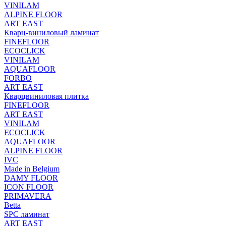
VINILAM
ALPINE FLOOR
ART EAST
Кварц-виниловый ламинат
FINEFLOOR
ECOCLICK
VINILAM
AQUAFLOOR
FORBO
ART EAST
Кварцвиниловая плитка
FINEFLOOR
ART EAST
VINILAM
ECOCLICK
AQUAFLOOR
ALPINE FLOOR
IVC
Made in Belgium
DAMY FLOOR
ICON FLOOR
PRIMAVERA
Betta
SPC ламинат
ART EAST