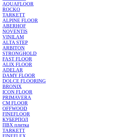
AQUAFLOOR
ROCKO
TARKETT
ALPINE FLOOR
ABERHOF
NOVENTIS
VINILAM
ALTA STEP
ARBITON
STRONGHOLD
FAST FLOOR
ALIX FLOOR
ADELAR
DAMY FLOOR
DOLCE FLOORING
BRONIX
ICON FLOOR
PRIMAVERA
CM FLOOR
OFFWOOD
FINEFLOOR
КУБЕРПОЛ
ПВХ плитка
TARKETT
FINEFLEX