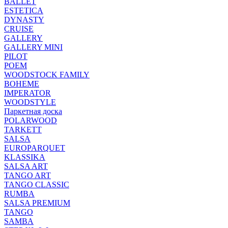
BALLET
ESTETICA
DYNASTY
CRUISE
GALLERY
GALLERY MINI
PILOT
POEM
WOODSTOCK FAMILY
BOHEME
IMPERATOR
WOODSTYLE
Паркетная доска
POLARWOOD
TARKETT
SALSA
EUROPARQUET
KLASSIKA
SALSA ART
TANGO ART
TANGO CLASSIC
RUMBA
SALSA PREMIUM
TANGO
SAMBA