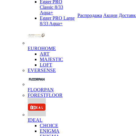
Egger PRO
Classic 8/33
Aqua+
Распродажа
Акции
Доставк
Egger PRO Large
8/33 Aqua+
EUROHOME
ART
MAJESTIC
LOFT
EVERSENSE
FLOORPAN
FORESTFLOOR
IDEAL
CHOICE
ENIGMA