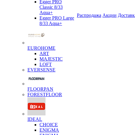
Egger PRO
Classic 8/33
Aqua+
Распродажа
Акции
Доставк
Egger PRO Large
8/33 Aqua+
EUROHOME
ART
MAJESTIC
LOFT
EVERSENSE
FLOORPAN
FORESTFLOOR
IDEAL
CHOICE
ENIGMA