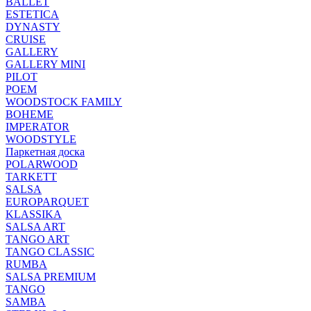
BALLET
ESTETICA
DYNASTY
CRUISE
GALLERY
GALLERY MINI
PILOT
POEM
WOODSTOCK FAMILY
BOHEME
IMPERATOR
WOODSTYLE
Паркетная доска
POLARWOOD
TARKETT
SALSA
EUROPARQUET
KLASSIKA
SALSA ART
TANGO ART
TANGO CLASSIC
RUMBA
SALSA PREMIUM
TANGO
SAMBA