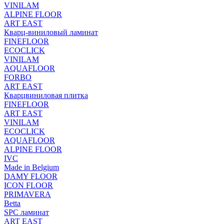
VINILAM
ALPINE FLOOR
ART EAST
Кварц-виниловый ламинат
FINEFLOOR
ECOCLICK
VINILAM
AQUAFLOOR
FORBO
ART EAST
Кварцвиниловая плитка
FINEFLOOR
ART EAST
VINILAM
ECOCLICK
AQUAFLOOR
ALPINE FLOOR
IVC
Made in Belgium
DAMY FLOOR
ICON FLOOR
PRIMAVERA
Betta
SPC ламинат
ART EAST