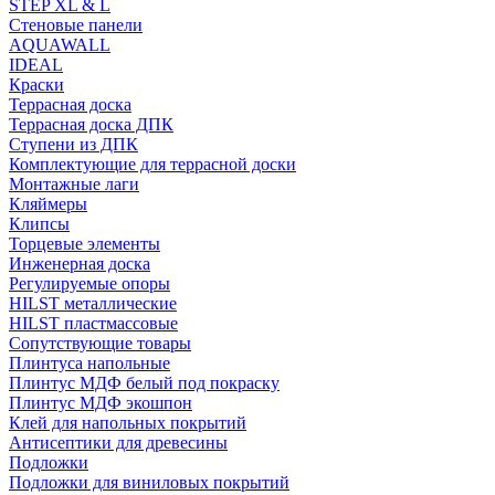
STEP XL & L
Стеновые панели
AQUAWALL
IDEAL
Краски
Террасная доска
Террасная доска ДПК
Ступени из ДПК
Комплектующие для террасной доски
Монтажные лаги
Кляймеры
Клипсы
Торцевые элементы
Инженерная доска
Регулируемые опоры
HILST металлические
HILST пластмассовые
Сопутствующие товары
Плинтуса напольные
Плинтус МДФ белый под покраску
Плинтус МДФ экошпон
Клей для напольных покрытий
Антисептики для древесины
Подложки
Подложки для виниловых покрытий