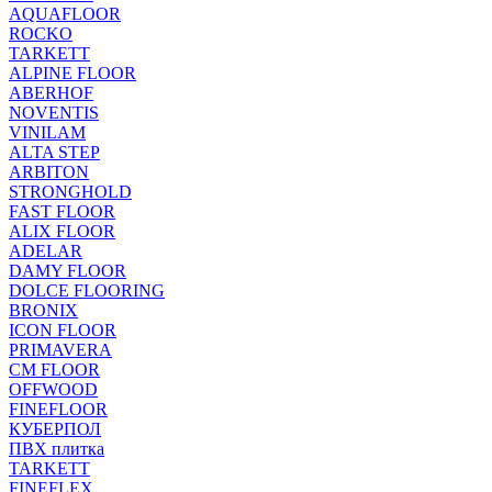
AQUAFLOOR
ROCKO
TARKETT
ALPINE FLOOR
ABERHOF
NOVENTIS
VINILAM
ALTA STEP
ARBITON
STRONGHOLD
FAST FLOOR
ALIX FLOOR
ADELAR
DAMY FLOOR
DOLCE FLOORING
BRONIX
ICON FLOOR
PRIMAVERA
CM FLOOR
OFFWOOD
FINEFLOOR
КУБЕРПОЛ
ПВХ плитка
TARKETT
FINEFLEX