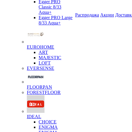
Egger PRO
Classic 8/33
Aqua+
Распродажа
Акции
Доставк
Egger PRO Large
8/33 Aqua+
EUROHOME
ART
MAJESTIC
LOFT
EVERSENSE
FLOORPAN
FORESTFLOOR
IDEAL
CHOICE
ENIGMA