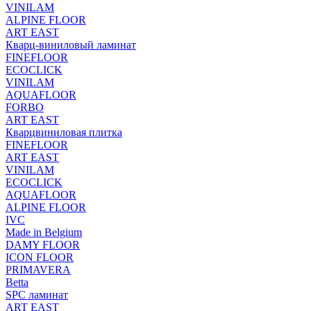
VINILAM
ALPINE FLOOR
ART EAST
Кварц-виниловый ламинат
FINEFLOOR
ECOCLICK
VINILAM
AQUAFLOOR
FORBO
ART EAST
Кварцвиниловая плитка
FINEFLOOR
ART EAST
VINILAM
ECOCLICK
AQUAFLOOR
ALPINE FLOOR
IVC
Made in Belgium
DAMY FLOOR
ICON FLOOR
PRIMAVERA
Betta
SPC ламинат
ART EAST