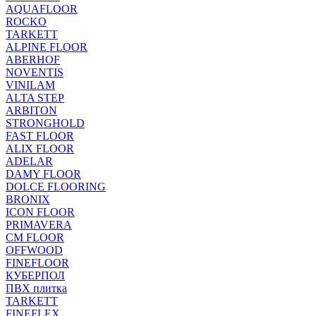
AQUAFLOOR
ROCKO
TARKETT
ALPINE FLOOR
ABERHOF
NOVENTIS
VINILAM
ALTA STEP
ARBITON
STRONGHOLD
FAST FLOOR
ALIX FLOOR
ADELAR
DAMY FLOOR
DOLCE FLOORING
BRONIX
ICON FLOOR
PRIMAVERA
CM FLOOR
OFFWOOD
FINEFLOOR
КУБЕРПОЛ
ПВХ плитка
TARKETT
FINEFLEX