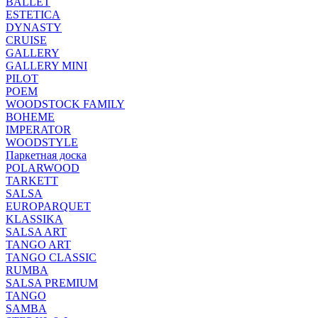
BALLET
ESTETICA
DYNASTY
CRUISE
GALLERY
GALLERY MINI
PILOT
POEM
WOODSTOCK FAMILY
BOHEME
IMPERATOR
WOODSTYLE
Паркетная доска
POLARWOOD
TARKETT
SALSA
EUROPARQUET
KLASSIKA
SALSA ART
TANGO ART
TANGO CLASSIC
RUMBA
SALSA PREMIUM
TANGO
SAMBA