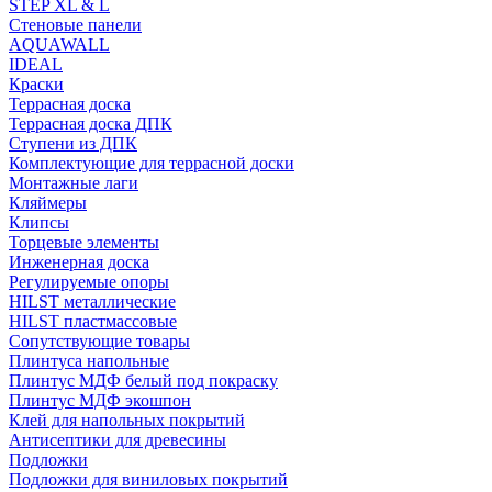
STEP XL & L
Стеновые панели
AQUAWALL
IDEAL
Краски
Террасная доска
Террасная доска ДПК
Ступени из ДПК
Комплектующие для террасной доски
Монтажные лаги
Кляймеры
Клипсы
Торцевые элементы
Инженерная доска
Регулируемые опоры
HILST металлические
HILST пластмассовые
Сопутствующие товары
Плинтуса напольные
Плинтус МДФ белый под покраску
Плинтус МДФ экошпон
Клей для напольных покрытий
Антисептики для древесины
Подложки
Подложки для виниловых покрытий