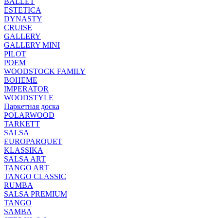
BALLET
ESTETICA
DYNASTY
CRUISE
GALLERY
GALLERY MINI
PILOT
POEM
WOODSTOCK FAMILY
BOHEME
IMPERATOR
WOODSTYLE
Паркетная доска
POLARWOOD
TARKETT
SALSA
EUROPARQUET
KLASSIKA
SALSA ART
TANGO ART
TANGO CLASSIC
RUMBA
SALSA PREMIUM
TANGO
SAMBA