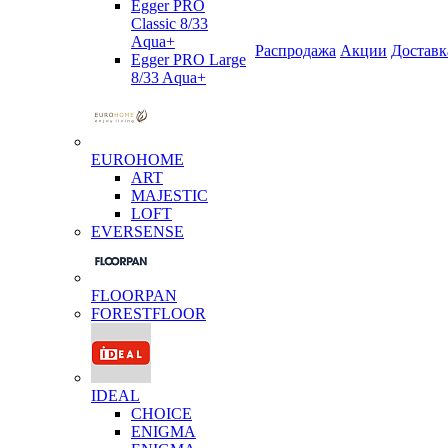
Egger PRO
Classic 8/33
Aqua+
Распродажа
Акции
Доставк
Egger PRO Large
8/33 Aqua+
EUROHOME
ART
MAJESTIC
LOFT
EVERSENSE
FLOORPAN
FORESTFLOOR
IDEAL
CHOICE
ENIGMA