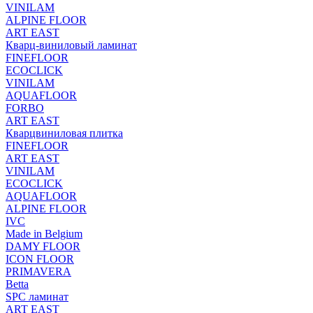
VINILAM
ALPINE FLOOR
ART EAST
Кварц-виниловый ламинат
FINEFLOOR
ECOCLICK
VINILAM
AQUAFLOOR
FORBO
ART EAST
Кварцвиниловая плитка
FINEFLOOR
ART EAST
VINILAM
ECOCLICK
AQUAFLOOR
ALPINE FLOOR
IVC
Made in Belgium
DAMY FLOOR
ICON FLOOR
PRIMAVERA
Betta
SPC ламинат
ART EAST