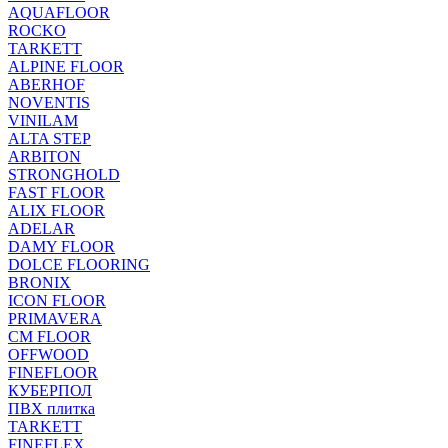
AQUAFLOOR
ROCKO
TARKETT
ALPINE FLOOR
ABERHOF
NOVENTIS
VINILAM
ALTA STEP
ARBITON
STRONGHOLD
FAST FLOOR
ALIX FLOOR
ADELAR
DAMY FLOOR
DOLCE FLOORING
BRONIX
ICON FLOOR
PRIMAVERA
CM FLOOR
OFFWOOD
FINEFLOOR
КУБЕРПОЛ
ПВХ плитка
TARKETT
FINEFLEX