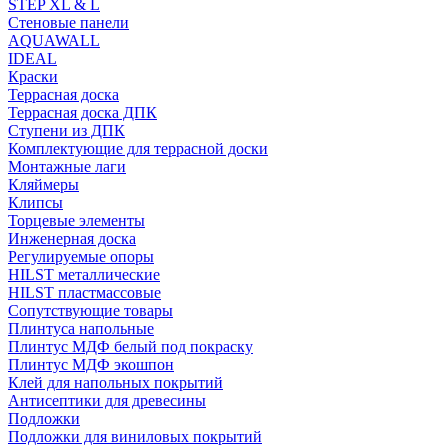
STEP XL & L
Стеновые панели
AQUAWALL
IDEAL
Краски
Террасная доска
Террасная доска ДПК
Ступени из ДПК
Комплектующие для террасной доски
Монтажные лаги
Кляймеры
Клипсы
Торцевые элементы
Инженерная доска
Регулируемые опоры
HILST металлические
HILST пластмассовые
Сопутствующие товары
Плинтуса напольные
Плинтус МДФ белый под покраску
Плинтус МДФ экошпон
Клей для напольных покрытий
Антисептики для древесины
Подложки
Подложки для виниловых покрытий