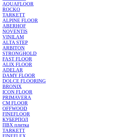
AQUAFLOOR
ROCKO
TARKETT
ALPINE FLOOR
ABERHOF
NOVENTIS
VINILAM
ALTA STEP
ARBITON
STRONGHOLD
FAST FLOOR
ALIX FLOOR
ADELAR
DAMY FLOOR
DOLCE FLOORING
BRONIX
ICON FLOOR
PRIMAVERA
CM FLOOR
OFFWOOD
FINEFLOOR
КУБЕРПОЛ
ПВХ плитка
TARKETT
FINEFLEX