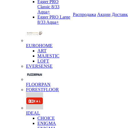
Egger PRO
Classic 8/33
Aqua+
Распродажа
Акции
Доставк
Egger PRO Large
8/33 Aqua+
EUROHOME
ART
MAJESTIC
LOFT
EVERSENSE
FLOORPAN
FORESTFLOOR
IDEAL
CHOICE
ENIGMA