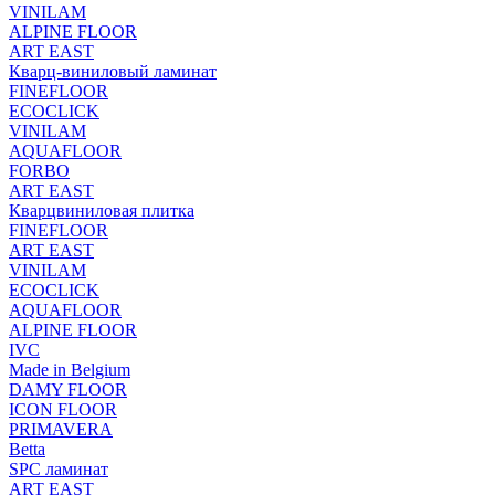
VINILAM
ALPINE FLOOR
ART EAST
Кварц-виниловый ламинат
FINEFLOOR
ECOCLICK
VINILAM
AQUAFLOOR
FORBO
ART EAST
Кварцвиниловая плитка
FINEFLOOR
ART EAST
VINILAM
ECOCLICK
AQUAFLOOR
ALPINE FLOOR
IVC
Made in Belgium
DAMY FLOOR
ICON FLOOR
PRIMAVERA
Betta
SPC ламинат
ART EAST