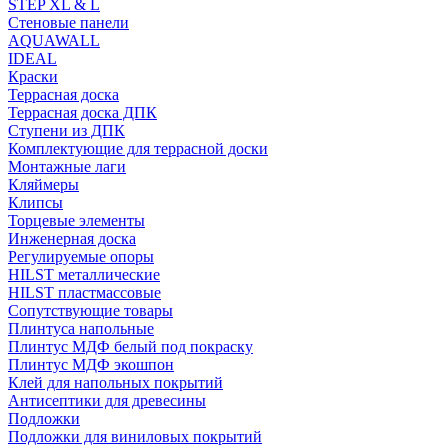
STEP XL & L
Стеновые панели
AQUAWALL
IDEAL
Краски
Террасная доска
Террасная доска ДПК
Ступени из ДПК
Комплектующие для террасной доски
Монтажные лаги
Кляймеры
Клипсы
Торцевые элементы
Инженерная доска
Регулируемые опоры
HILST металлические
HILST пластмассовые
Сопутствующие товары
Плинтуса напольные
Плинтус МДФ белый под покраску
Плинтус МДФ экошпон
Клей для напольных покрытий
Антисептики для древесины
Подложки
Подложки для виниловых покрытий