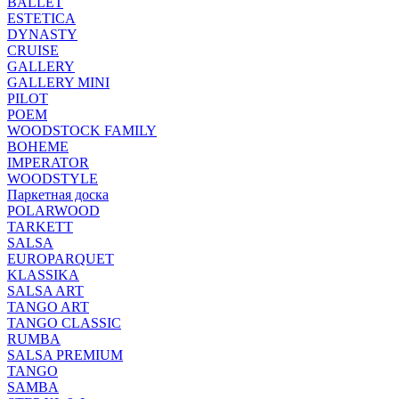
BALLET
ESTETICA
DYNASTY
CRUISE
GALLERY
GALLERY MINI
PILOT
POEM
WOODSTOCK FAMILY
BOHEME
IMPERATOR
WOODSTYLE
Паркетная доска
POLARWOOD
TARKETT
SALSA
EUROPARQUET
KLASSIKA
SALSA ART
TANGO ART
TANGO CLASSIC
RUMBA
SALSA PREMIUM
TANGO
SAMBA