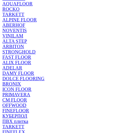
AQUAFLOOR
ROCKO
TARKETT
ALPINE FLOOR
ABERHOF
NOVENTIS
VINILAM
ALTA STEP
ARBITON
STRONGHOLD
FAST FLOOR
ALIX FLOOR
ADELAR
DAMY FLOOR
DOLCE FLOORING
BRONIX
ICON FLOOR
PRIMAVERA
CM FLOOR
OFFWOOD
FINEFLOOR
КУБЕРПОЛ
ПВХ плитка
TARKETT
FINEFLEX