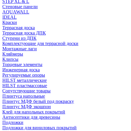
STEP XL & L
Стеновые панели
AQUAWALL
IDEAL
Краски
Террасная доска
Террасная доска ДПК
Ступени из ДПК
Комплектующие для террасной доски
Монтажные лаги
Кляймеры
Клипсы
Торцевые элементы
Инженерная доска
Регулируемые опоры
HILST металлические
HILST пластмассовые
Сопутствующие товары
Плинтуса напольные
Плинтус МДФ белый под покраску
Плинтус МДФ экошпон
Клей для напольных покрытий
Антисептики для древесины
Подложки
Подложки для виниловых покрытий