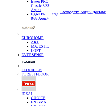
Egger PRO
Classic 8/33
Aqua+
Распродажа
Акции
Доставк
Egger PRO Large
8/33 Aqua+
EUROHOME
ART
MAJESTIC
LOFT
EVERSENSE
FLOORPAN
FORESTFLOOR
IDEAL
CHOICE
ENIGMA