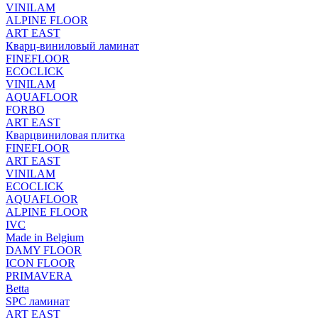
VINILAM
ALPINE FLOOR
ART EAST
Кварц-виниловый ламинат
FINEFLOOR
ECOCLICK
VINILAM
AQUAFLOOR
FORBO
ART EAST
Кварцвиниловая плитка
FINEFLOOR
ART EAST
VINILAM
ECOCLICK
AQUAFLOOR
ALPINE FLOOR
IVC
Made in Belgium
DAMY FLOOR
ICON FLOOR
PRIMAVERA
Betta
SPC ламинат
ART EAST