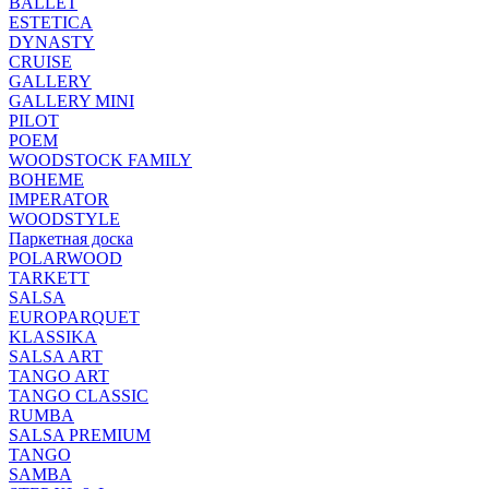
BALLET
ESTETICA
DYNASTY
CRUISE
GALLERY
GALLERY MINI
PILOT
POEM
WOODSTOCK FAMILY
BOHEME
IMPERATOR
WOODSTYLE
Паркетная доска
POLARWOOD
TARKETT
SALSA
EUROPARQUET
KLASSIKA
SALSA ART
TANGO ART
TANGO CLASSIC
RUMBA
SALSA PREMIUM
TANGO
SAMBA