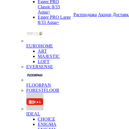
Egger PRO
Classic 8/33
Aqua+
Распродажа
Акции
Доставк
Egger PRO Large
8/33 Aqua+
EUROHOME
ART
MAJESTIC
LOFT
EVERSENSE
FLOORPAN
FORESTFLOOR
IDEAL
CHOICE
ENIGMA