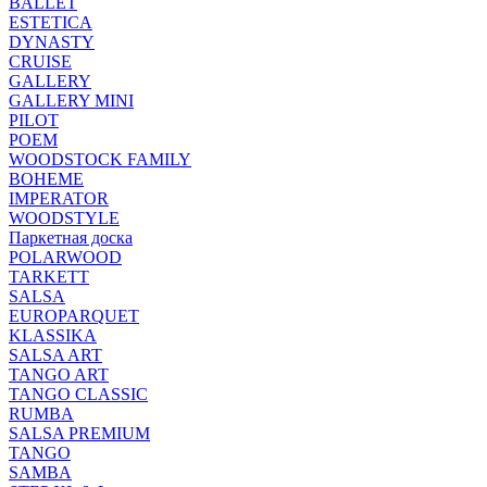
BALLET
ESTETICA
DYNASTY
CRUISE
GALLERY
GALLERY MINI
PILOT
POEM
WOODSTOCK FAMILY
BOHEME
IMPERATOR
WOODSTYLE
Паркетная доска
POLARWOOD
TARKETT
SALSA
EUROPARQUET
KLASSIKA
SALSA ART
TANGO ART
TANGO CLASSIC
RUMBA
SALSA PREMIUM
TANGO
SAMBA