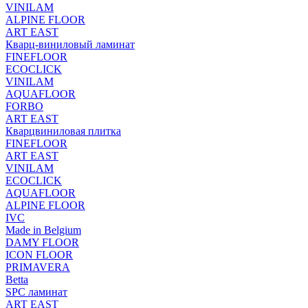
VINILAM
ALPINE FLOOR
ART EAST
Кварц-виниловый ламинат
FINEFLOOR
ECOCLICK
VINILAM
AQUAFLOOR
FORBO
ART EAST
Кварцвиниловая плитка
FINEFLOOR
ART EAST
VINILAM
ECOCLICK
AQUAFLOOR
ALPINE FLOOR
IVC
Made in Belgium
DAMY FLOOR
ICON FLOOR
PRIMAVERA
Betta
SPC ламинат
ART EAST