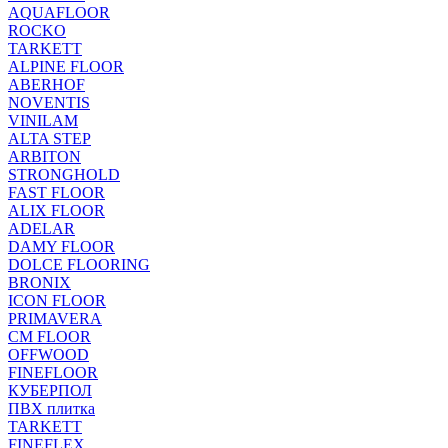
AQUAFLOOR
ROCKO
TARKETT
ALPINE FLOOR
ABERHOF
NOVENTIS
VINILAM
ALTA STEP
ARBITON
STRONGHOLD
FAST FLOOR
ALIX FLOOR
ADELAR
DAMY FLOOR
DOLCE FLOORING
BRONIX
ICON FLOOR
PRIMAVERA
CM FLOOR
OFFWOOD
FINEFLOOR
КУБЕРПОЛ
ПВХ плитка
TARKETT
FINEFLEX