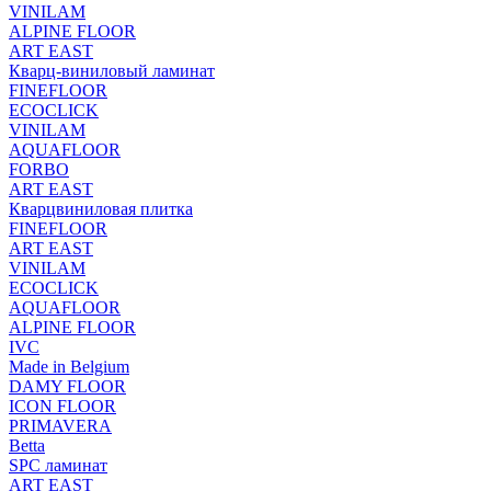
VINILAM
ALPINE FLOOR
ART EAST
Кварц-виниловый ламинат
FINEFLOOR
ECOCLICK
VINILAM
AQUAFLOOR
FORBO
ART EAST
Кварцвиниловая плитка
FINEFLOOR
ART EAST
VINILAM
ECOCLICK
AQUAFLOOR
ALPINE FLOOR
IVC
Made in Belgium
DAMY FLOOR
ICON FLOOR
PRIMAVERA
Betta
SPC ламинат
ART EAST