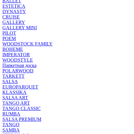
BALLET
ESTETICA
DYNASTY
CRUISE
GALLERY
GALLERY MINI
PILOT
POEM
WOODSTOCK FAMILY
BOHEME
IMPERATOR
WOODSTYLE
Паркетная доска
POLARWOOD
TARKETT
SALSA
EUROPARQUET
KLASSIKA
SALSA ART
TANGO ART
TANGO CLASSIC
RUMBA
SALSA PREMIUM
TANGO
SAMBA