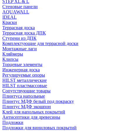
STEP XL & L
Стеновые панели
AQUAWALL
IDEAL
Краски
Террасная доска
Террасная доска ДПК
Ступени из ДПК
Комплектующие для террасной доски
Монтажные лаги
Кляймеры
Клипсы
Торцевые элементы
Инженерная доска
Регулируемые опоры
HILST металлические
HILST пластмассовые
Сопутствующие товары
Плинтуса напольные
Плинтус МДФ белый под покраску
Плинтус МДФ экошпон
Клей для напольных покрытий
Антисептики для древесины
Подложки
Подложки для виниловых покрытий