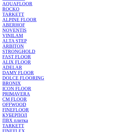
AQUAFLOOR
ROCKO
TARKETT
ALPINE FLOOR
ABERHOF
NOVENTIS
VINILAM
ALTA STEP
ARBITON
STRONGHOLD
FAST FLOOR
ALIX FLOOR
ADELAR
DAMY FLOOR
DOLCE FLOORING
BRONIX
ICON FLOOR
PRIMAVERA
CM FLOOR
OFFWOOD
FINEFLOOR
КУБЕРПОЛ
ПВХ плитка
TARKETT
FINEFLEX