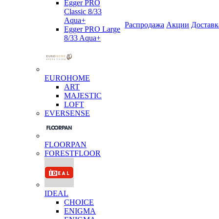
Egger PRO
Classic 8/33
Aqua+
Распродажа
Акции
Доставк
Egger PRO Large
8/33 Aqua+
EUROHOME
ART
MAJESTIC
LOFT
EVERSENSE
FLOORPAN
FORESTFLOOR
IDEAL
CHOICE
ENIGMA