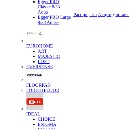
Egger PRO
Classic 8/33
Aqua+
Распродажа
Акции
Доставк
Egger PRO Large
8/33 Aqua+
EUROHOME
ART
MAJESTIC
LOFT
EVERSENSE
FLOORPAN
FORESTFLOOR
IDEAL
CHOICE
ENIGMA