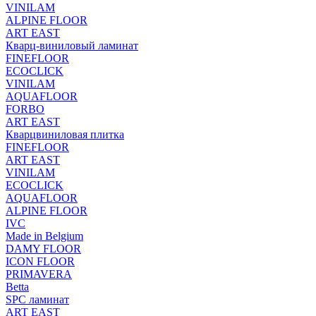
VINILAM
ALPINE FLOOR
ART EAST
Кварц-виниловый ламинат
FINEFLOOR
ECOCLICK
VINILAM
AQUAFLOOR
FORBO
ART EAST
Кварцвиниловая плитка
FINEFLOOR
ART EAST
VINILAM
ECOCLICK
AQUAFLOOR
ALPINE FLOOR
IVC
Made in Belgium
DAMY FLOOR
ICON FLOOR
PRIMAVERA
Betta
SPC ламинат
ART EAST