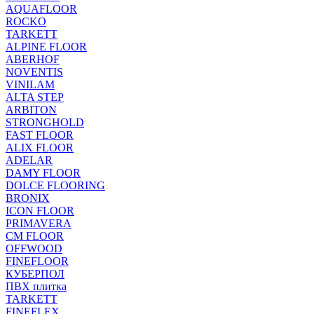
AQUAFLOOR
ROCKO
TARKETT
ALPINE FLOOR
ABERHOF
NOVENTIS
VINILAM
ALTA STEP
ARBITON
STRONGHOLD
FAST FLOOR
ALIX FLOOR
ADELAR
DAMY FLOOR
DOLCE FLOORING
BRONIX
ICON FLOOR
PRIMAVERA
CM FLOOR
OFFWOOD
FINEFLOOR
КУБЕРПОЛ
ПВХ плитка
TARKETT
FINEFLEX