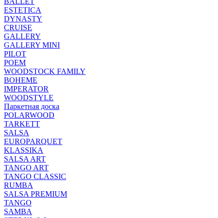
BALLET
ESTETICA
DYNASTY
CRUISE
GALLERY
GALLERY MINI
PILOT
POEM
WOODSTOCK FAMILY
BOHEME
IMPERATOR
WOODSTYLE
Паркетная доска
POLARWOOD
TARKETT
SALSA
EUROPARQUET
KLASSIKA
SALSA ART
TANGO ART
TANGO CLASSIC
RUMBA
SALSA PREMIUM
TANGO
SAMBA