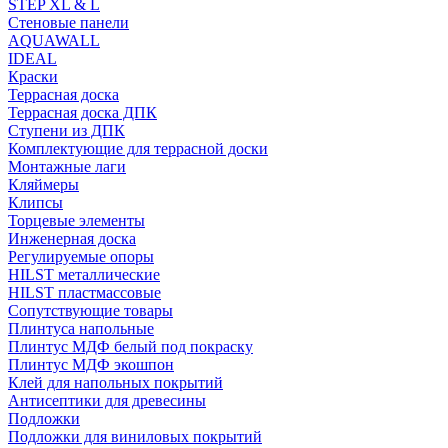
STEP XL & L
Стеновые панели
AQUAWALL
IDEAL
Краски
Террасная доска
Террасная доска ДПК
Ступени из ДПК
Комплектующие для террасной доски
Монтажные лаги
Кляймеры
Клипсы
Торцевые элементы
Инженерная доска
Регулируемые опоры
HILST металлические
HILST пластмассовые
Сопутствующие товары
Плинтуса напольные
Плинтус МДФ белый под покраску
Плинтус МДФ экошпон
Клей для напольных покрытий
Антисептики для древесины
Подложки
Подложки для виниловых покрытий