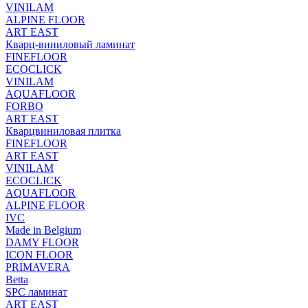
VINILAM
ALPINE FLOOR
ART EAST
Кварц-виниловый ламинат
FINEFLOOR
ECOCLICK
VINILAM
AQUAFLOOR
FORBO
ART EAST
Кварцвиниловая плитка
FINEFLOOR
ART EAST
VINILAM
ECOCLICK
AQUAFLOOR
ALPINE FLOOR
IVC
Made in Belgium
DAMY FLOOR
ICON FLOOR
PRIMAVERA
Betta
SPC ламинат
ART EAST