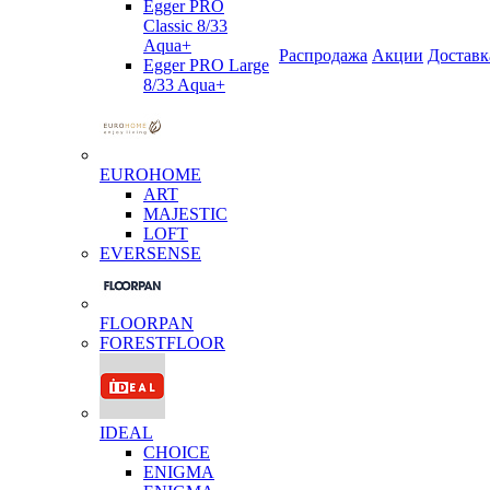
Egger PRO
Classic 8/33
Aqua+
Распродажа
Акции
Доставк
Egger PRO Large
8/33 Aqua+
EUROHOME
ART
MAJESTIC
LOFT
EVERSENSE
FLOORPAN
FORESTFLOOR
IDEAL
CHOICE
ENIGMA