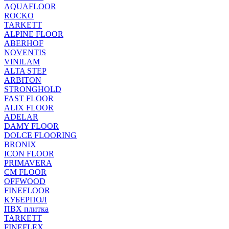
AQUAFLOOR
ROCKO
TARKETT
ALPINE FLOOR
ABERHOF
NOVENTIS
VINILAM
ALTA STEP
ARBITON
STRONGHOLD
FAST FLOOR
ALIX FLOOR
ADELAR
DAMY FLOOR
DOLCE FLOORING
BRONIX
ICON FLOOR
PRIMAVERA
CM FLOOR
OFFWOOD
FINEFLOOR
КУБЕРПОЛ
ПВХ плитка
TARKETT
FINEFLEX