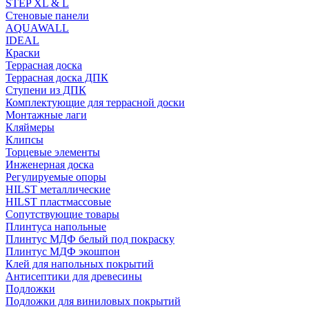
STEP XL & L
Стеновые панели
AQUAWALL
IDEAL
Краски
Террасная доска
Террасная доска ДПК
Ступени из ДПК
Комплектующие для террасной доски
Монтажные лаги
Кляймеры
Клипсы
Торцевые элементы
Инженерная доска
Регулируемые опоры
HILST металлические
HILST пластмассовые
Сопутствующие товары
Плинтуса напольные
Плинтус МДФ белый под покраску
Плинтус МДФ экошпон
Клей для напольных покрытий
Антисептики для древесины
Подложки
Подложки для виниловых покрытий