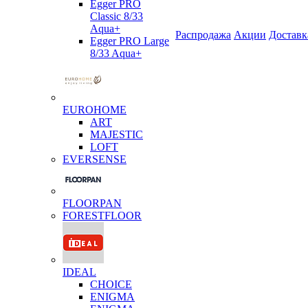
Egger PRO
Classic 8/33
Aqua+
Распродажа
Акции
Доставк
Egger PRO Large
8/33 Aqua+
EUROHOME
ART
MAJESTIC
LOFT
EVERSENSE
FLOORPAN
FORESTFLOOR
IDEAL
CHOICE
ENIGMA