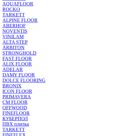
AQUAFLOOR
ROCKO
TARKETT
ALPINE FLOOR
ABERHOF
NOVENTIS
VINILAM
ALTA STEP
ARBITON
STRONGHOLD
FAST FLOOR
ALIX FLOOR
ADELAR
DAMY FLOOR
DOLCE FLOORING
BRONIX
ICON FLOOR
PRIMAVERA
CM FLOOR
OFFWOOD
FINEFLOOR
КУБЕРПОЛ
ПВХ плитка
TARKETT
FINEFLEX