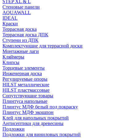
STEP XL & L
Стеновые панели
AQUAWALL
IDEAL
Краски
Террасная доска
Террасная доска ДПК
Ступени из ДПК
Комплектующие для террасной доски
Монтажные лаги
Кляймеры
Клипсы
Торцевые элементы
Инженерная доска
Регулируемые опоры
HILST металлические
HILST пластмассовые
Сопутствующие товары
Плинтуса напольные
Плинтус МДФ белый под покраску
Плинтус МДФ экошпон
Клей для напольных покрытий
Антисептики для древесины
Подложки
Подложки для виниловых покрытий