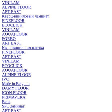
VINILAM
ALPINE FLOOR
ART EAST
Кварц-виниловый ламинат
FINEFLOOR
ECOCLICK
VINILAM
AQUAFLOOR
FORBO
ART EAST
Кварцвиниловая плитка
FINEFLOOR
ART EAST
VINILAM
ECOCLICK
AQUAFLOOR
ALPINE FLOOR
IVC
Made in Belgium
DAMY FLOOR
ICON FLOOR
PRIMAVERA
Betta
SPC ламинат
ART EAST