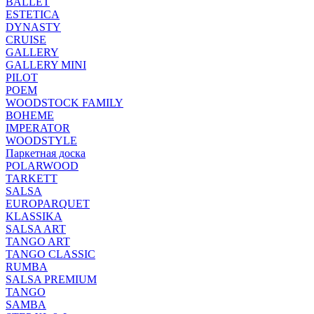
BALLET
ESTETICA
DYNASTY
CRUISE
GALLERY
GALLERY MINI
PILOT
POEM
WOODSTOCK FAMILY
BOHEME
IMPERATOR
WOODSTYLE
Паркетная доска
POLARWOOD
TARKETT
SALSA
EUROPARQUET
KLASSIKA
SALSA ART
TANGO ART
TANGO CLASSIC
RUMBA
SALSA PREMIUM
TANGO
SAMBA