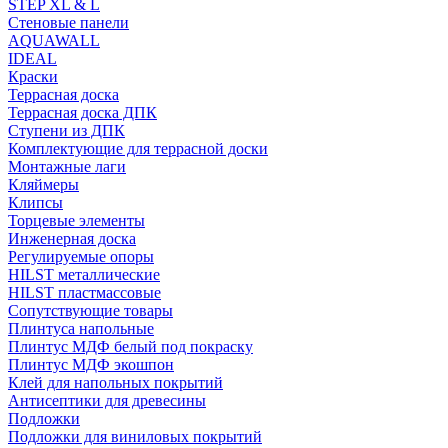
STEP XL & L
Стеновые панели
AQUAWALL
IDEAL
Краски
Террасная доска
Террасная доска ДПК
Ступени из ДПК
Комплектующие для террасной доски
Монтажные лаги
Кляймеры
Клипсы
Торцевые элементы
Инженерная доска
Регулируемые опоры
HILST металлические
HILST пластмассовые
Сопутствующие товары
Плинтуса напольные
Плинтус МДФ белый под покраску
Плинтус МДФ экошпон
Клей для напольных покрытий
Антисептики для древесины
Подложки
Подложки для виниловых покрытий