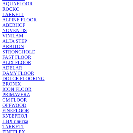
AQUAFLOOR
ROCKO
TARKETT
ALPINE FLOOR
ABERHOF
NOVENTIS
VINILAM
ALTA STEP
ARBITON
STRONGHOLD
FAST FLOOR
ALIX FLOOR
ADELAR
DAMY FLOOR
DOLCE FLOORING
BRONIX
ICON FLOOR
PRIMAVERA
CM FLOOR
OFFWOOD
FINEFLOOR
КУБЕРПОЛ
ПВХ плитка
TARKETT
FINEFLEX