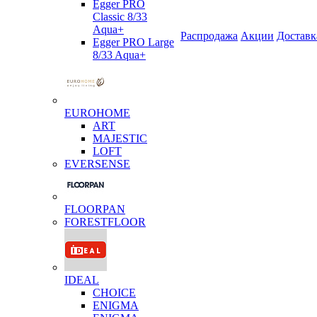
Egger PRO
Classic 8/33
Aqua+
Распродажа
Акции
Доставк
Egger PRO Large
8/33 Aqua+
EUROHOME
ART
MAJESTIC
LOFT
EVERSENSE
FLOORPAN
FORESTFLOOR
IDEAL
CHOICE
ENIGMA