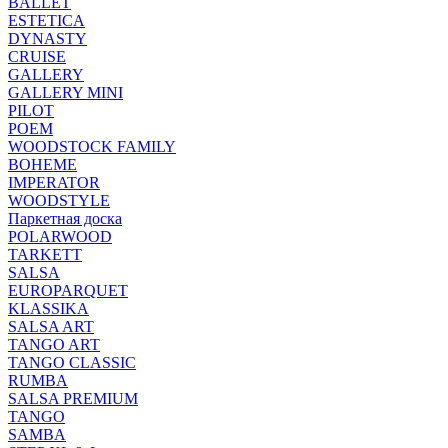
BALLET
ESTETICA
DYNASTY
CRUISE
GALLERY
GALLERY MINI
PILOT
POEM
WOODSTOCK FAMILY
BOHEME
IMPERATOR
WOODSTYLE
Паркетная доска
POLARWOOD
TARKETT
SALSA
EUROPARQUET
KLASSIKA
SALSA ART
TANGO ART
TANGO CLASSIC
RUMBA
SALSA PREMIUM
TANGO
SAMBA