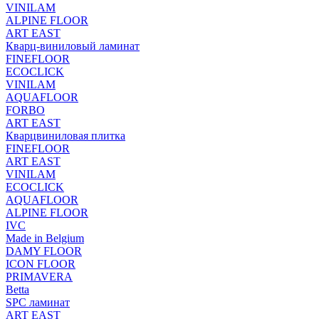
VINILAM
ALPINE FLOOR
ART EAST
Кварц-виниловый ламинат
FINEFLOOR
ECOCLICK
VINILAM
AQUAFLOOR
FORBO
ART EAST
Кварцвиниловая плитка
FINEFLOOR
ART EAST
VINILAM
ECOCLICK
AQUAFLOOR
ALPINE FLOOR
IVC
Made in Belgium
DAMY FLOOR
ICON FLOOR
PRIMAVERA
Betta
SPC ламинат
ART EAST