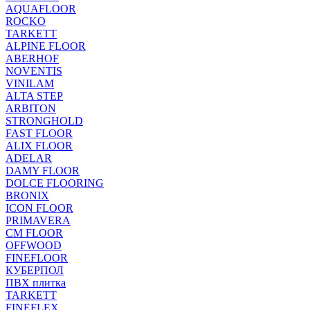
AQUAFLOOR
ROCKO
TARKETT
ALPINE FLOOR
ABERHOF
NOVENTIS
VINILAM
ALTA STEP
ARBITON
STRONGHOLD
FAST FLOOR
ALIX FLOOR
ADELAR
DAMY FLOOR
DOLCE FLOORING
BRONIX
ICON FLOOR
PRIMAVERA
CM FLOOR
OFFWOOD
FINEFLOOR
КУБЕРПОЛ
ПВХ плитка
TARKETT
FINEFLEX