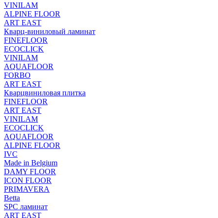
VINILAM
ALPINE FLOOR
ART EAST
Кварц-виниловый ламинат
FINEFLOOR
ECOCLICK
VINILAM
AQUAFLOOR
FORBO
ART EAST
Кварцвиниловая плитка
FINEFLOOR
ART EAST
VINILAM
ECOCLICK
AQUAFLOOR
ALPINE FLOOR
IVC
Made in Belgium
DAMY FLOOR
ICON FLOOR
PRIMAVERA
Betta
SPC ламинат
ART EAST