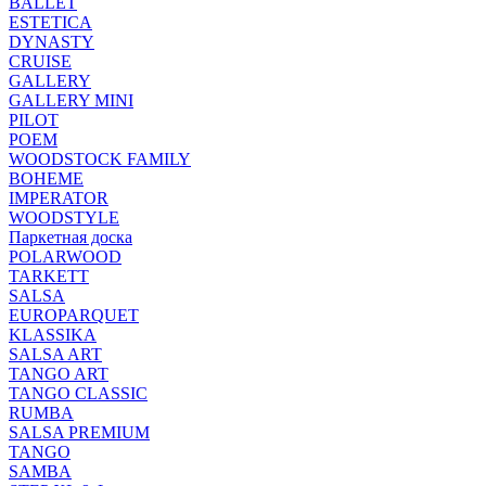
BALLET
ESTETICA
DYNASTY
CRUISE
GALLERY
GALLERY MINI
PILOT
POEM
WOODSTOCK FAMILY
BOHEME
IMPERATOR
WOODSTYLE
Паркетная доска
POLARWOOD
TARKETT
SALSA
EUROPARQUET
KLASSIKA
SALSA ART
TANGO ART
TANGO CLASSIC
RUMBA
SALSA PREMIUM
TANGO
SAMBA