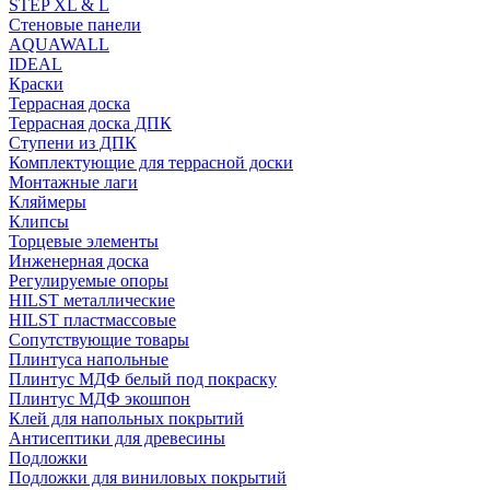
STEP XL & L
Стеновые панели
AQUAWALL
IDEAL
Краски
Террасная доска
Террасная доска ДПК
Ступени из ДПК
Комплектующие для террасной доски
Монтажные лаги
Кляймеры
Клипсы
Торцевые элементы
Инженерная доска
Регулируемые опоры
HILST металлические
HILST пластмассовые
Сопутствующие товары
Плинтуса напольные
Плинтус МДФ белый под покраску
Плинтус МДФ экошпон
Клей для напольных покрытий
Антисептики для древесины
Подложки
Подложки для виниловых покрытий