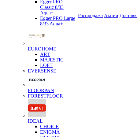
Egger PRO
Classic 8/33
Aqua+
Распродажа
Акции
Доставк
Egger PRO Large
8/33 Aqua+
EUROHOME
ART
MAJESTIC
LOFT
EVERSENSE
FLOORPAN
FORESTFLOOR
IDEAL
CHOICE
ENIGMA