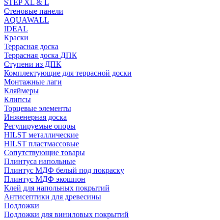
STEP XL & L
Стеновые панели
AQUAWALL
IDEAL
Краски
Террасная доска
Террасная доска ДПК
Ступени из ДПК
Комплектующие для террасной доски
Монтажные лаги
Кляймеры
Клипсы
Торцевые элементы
Инженерная доска
Регулируемые опоры
HILST металлические
HILST пластмассовые
Сопутствующие товары
Плинтуса напольные
Плинтус МДФ белый под покраску
Плинтус МДФ экошпон
Клей для напольных покрытий
Антисептики для древесины
Подложки
Подложки для виниловых покрытий