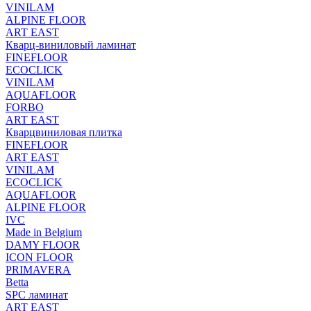
VINILAM
ALPINE FLOOR
ART EAST
Кварц-виниловый ламинат
FINEFLOOR
ECOCLICK
VINILAM
AQUAFLOOR
FORBO
ART EAST
Кварцвиниловая плитка
FINEFLOOR
ART EAST
VINILAM
ECOCLICK
AQUAFLOOR
ALPINE FLOOR
IVC
Made in Belgium
DAMY FLOOR
ICON FLOOR
PRIMAVERA
Betta
SPC ламинат
ART EAST