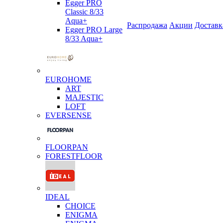
Egger PRO
Classic 8/33
Aqua+
Распродажа
Акции
Доставк
Egger PRO Large
8/33 Aqua+
EUROHOME
ART
MAJESTIC
LOFT
EVERSENSE
FLOORPAN
FORESTFLOOR
IDEAL
CHOICE
ENIGMA