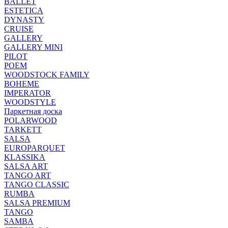
BALLET
ESTETICA
DYNASTY
CRUISE
GALLERY
GALLERY MINI
PILOT
POEM
WOODSTOCK FAMILY
BOHEME
IMPERATOR
WOODSTYLE
Паркетная доска
POLARWOOD
TARKETT
SALSA
EUROPARQUET
KLASSIKA
SALSA ART
TANGO ART
TANGO CLASSIC
RUMBA
SALSA PREMIUM
TANGO
SAMBA