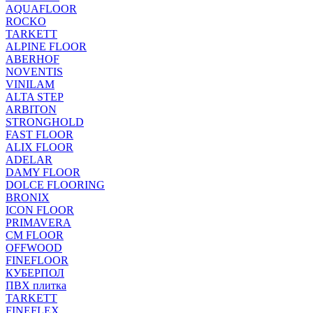
AQUAFLOOR
ROCKO
TARKETT
ALPINE FLOOR
ABERHOF
NOVENTIS
VINILAM
ALTA STEP
ARBITON
STRONGHOLD
FAST FLOOR
ALIX FLOOR
ADELAR
DAMY FLOOR
DOLCE FLOORING
BRONIX
ICON FLOOR
PRIMAVERA
CM FLOOR
OFFWOOD
FINEFLOOR
КУБЕРПОЛ
ПВХ плитка
TARKETT
FINEFLEX