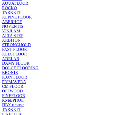
AQUAFLOOR
ROCKO
TARKETT
ALPINE FLOOR
ABERHOF
NOVENTIS
VINILAM
ALTA STEP
ARBITON
STRONGHOLD
FAST FLOOR
ALIX FLOOR
ADELAR
DAMY FLOOR
DOLCE FLOORING
BRONIX
ICON FLOOR
PRIMAVERA
CM FLOOR
OFFWOOD
FINEFLOOR
КУБЕРПОЛ
ПВХ плитка
TARKETT
FINEFLEX