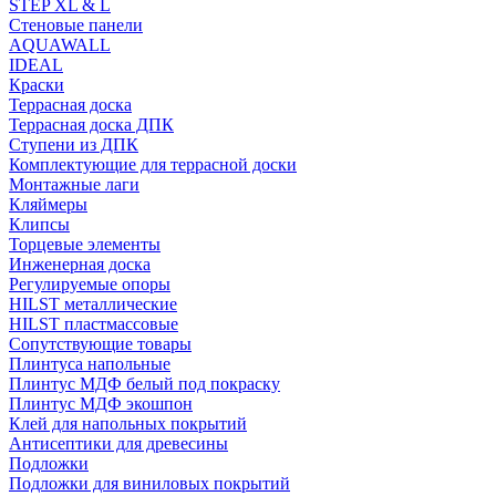
STEP XL & L
Стеновые панели
AQUAWALL
IDEAL
Краски
Террасная доска
Террасная доска ДПК
Ступени из ДПК
Комплектующие для террасной доски
Монтажные лаги
Кляймеры
Клипсы
Торцевые элементы
Инженерная доска
Регулируемые опоры
HILST металлические
HILST пластмассовые
Сопутствующие товары
Плинтуса напольные
Плинтус МДФ белый под покраску
Плинтус МДФ экошпон
Клей для напольных покрытий
Антисептики для древесины
Подложки
Подложки для виниловых покрытий