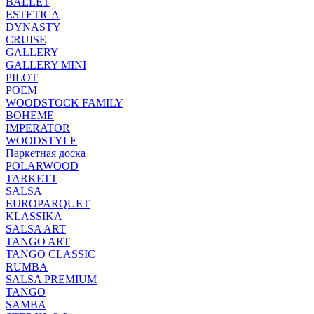
BALLET
ESTETICA
DYNASTY
CRUISE
GALLERY
GALLERY MINI
PILOT
POEM
WOODSTOCK FAMILY
BOHEME
IMPERATOR
WOODSTYLE
Паркетная доска
POLARWOOD
TARKETT
SALSA
EUROPARQUET
KLASSIKA
SALSA ART
TANGO ART
TANGO CLASSIC
RUMBA
SALSA PREMIUM
TANGO
SAMBA