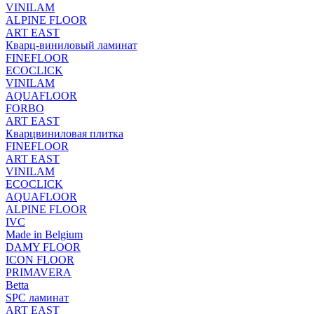
VINILAM
ALPINE FLOOR
ART EAST
Кварц-виниловый ламинат
FINEFLOOR
ECOCLICK
VINILAM
AQUAFLOOR
FORBO
ART EAST
Кварцвиниловая плитка
FINEFLOOR
ART EAST
VINILAM
ECOCLICK
AQUAFLOOR
ALPINE FLOOR
IVC
Made in Belgium
DAMY FLOOR
ICON FLOOR
PRIMAVERA
Betta
SPC ламинат
ART EAST