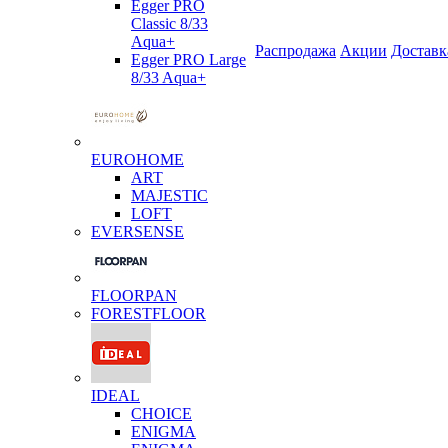
Egger PRO
Classic 8/33
Aqua+
Распродажа
Акции
Доставк
Egger PRO Large
8/33 Aqua+
EUROHOME
ART
MAJESTIC
LOFT
EVERSENSE
FLOORPAN
FORESTFLOOR
IDEAL
CHOICE
ENIGMA