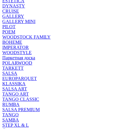
ESTETICA
DYNASTY
CRUISE
GALLERY
GALLERY MINI
PILOT
POEM
WOODSTOCK FAMILY
BOHEME
IMPERATOR
WOODSTYLE
Паркетная доска
POLARWOOD
TARKETT
SALSA
EUROPARQUET
KLASSIKA
SALSA ART
TANGO ART
TANGO CLASSIC
RUMBA
SALSA PREMIUM
TANGO
SAMBA
STEP XL & L