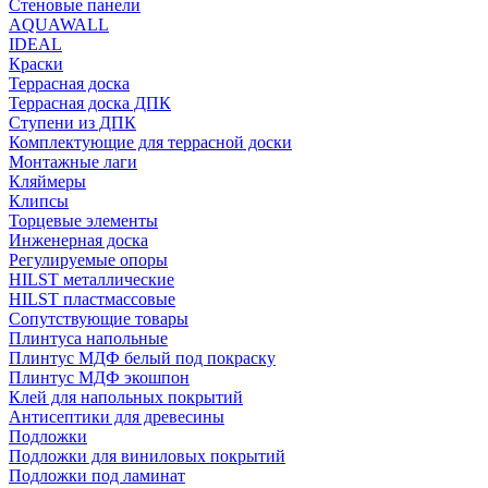
Стеновые панели
AQUAWALL
IDEAL
Краски
Террасная доска
Террасная доска ДПК
Ступени из ДПК
Комплектующие для террасной доски
Монтажные лаги
Кляймеры
Клипсы
Торцевые элементы
Инженерная доска
Регулируемые опоры
HILST металлические
HILST пластмассовые
Сопутствующие товары
Плинтуса напольные
Плинтус МДФ белый под покраску
Плинтус МДФ экошпон
Клей для напольных покрытий
Антисептики для древесины
Подложки
Подложки для виниловых покрытий
Подложки под ламинат