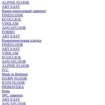
ALPINE FLOOR
ART EAST
Кварц-виниловый ламинат
FINEFLOOR
ECOCLICK
VINILAM
AQUAFLOOR
FORBO
ART EAST
Кварцвиниловая плитка
FINEFLOOR
ART EAST
VINILAM
ECOCLICK
AQUAFLOOR
ALPINE FLOOR
IVC
Made in Belgium
DAMY FLOOR
ICON FLOOR
PRIMAVERA
Betta
SPC ламинат
ART EAST
AQUAFLOOR