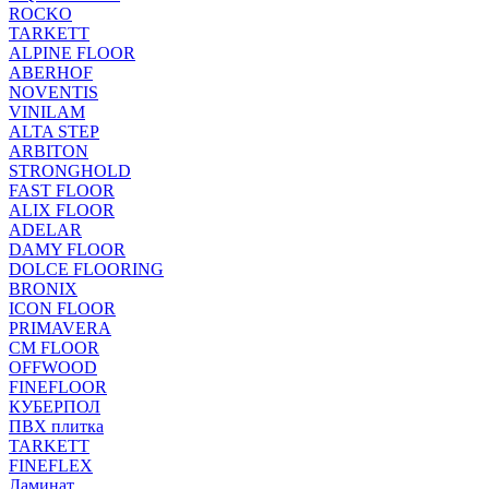
ROCKO
TARKETT
ALPINE FLOOR
ABERHOF
NOVENTIS
VINILAM
ALTA STEP
ARBITON
STRONGHOLD
FAST FLOOR
ALIX FLOOR
ADELAR
DAMY FLOOR
DOLCE FLOORING
BRONIX
ICON FLOOR
PRIMAVERA
CM FLOOR
OFFWOOD
FINEFLOOR
КУБЕРПОЛ
ПВХ плитка
TARKETT
FINEFLEX
Ламинат