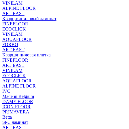
VINILAM
ALPINE FLOOR
ART EAST
Кварц-виниловый ламинат
FINEFLOOR
ECOCLICK
VINILAM
AQUAFLOOR
FORBO
ART EAST
Кварцвиниловая плитка
FINEFLOOR
ART EAST
VINILAM
ECOCLICK
AQUAFLOOR
ALPINE FLOOR
IVC
Made in Belgium
DAMY FLOOR
ICON FLOOR
PRIMAVERA
Betta
SPC ламинат
ART EAST