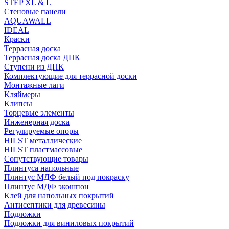
STEP XL & L
Стеновые панели
AQUAWALL
IDEAL
Краски
Террасная доска
Террасная доска ДПК
Ступени из ДПК
Комплектующие для террасной доски
Монтажные лаги
Кляймеры
Клипсы
Торцевые элементы
Инженерная доска
Регулируемые опоры
HILST металлические
HILST пластмассовые
Сопутствующие товары
Плинтуса напольные
Плинтус МДФ белый под покраску
Плинтус МДФ экошпон
Клей для напольных покрытий
Антисептики для древесины
Подложки
Подложки для виниловых покрытий