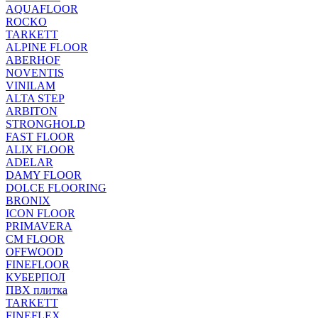
AQUAFLOOR
ROCKO
TARKETT
ALPINE FLOOR
ABERHOF
NOVENTIS
VINILAM
ALTA STEP
ARBITON
STRONGHOLD
FAST FLOOR
ALIX FLOOR
ADELAR
DAMY FLOOR
DOLCE FLOORING
BRONIX
ICON FLOOR
PRIMAVERA
CM FLOOR
OFFWOOD
FINEFLOOR
КУБЕРПОЛ
ПВХ плитка
TARKETT
FINEFLEX