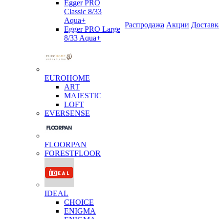
Egger PRO
Classic 8/33
Aqua+
Распродажа
Акции
Доставк
Egger PRO Large
8/33 Aqua+
EUROHOME
ART
MAJESTIC
LOFT
EVERSENSE
FLOORPAN
FORESTFLOOR
IDEAL
CHOICE
ENIGMA