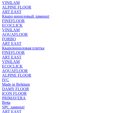
VINILAM
ALPINE FLOOR
ART EAST
Кварц-виниловый ламинат
FINEFLOOR
ECOCLICK
VINILAM
AQUAFLOOR
FORBO
ART EAST
Кварцвиниловая плитка
FINEFLOOR
ART EAST
VINILAM
ECOCLICK
AQUAFLOOR
ALPINE FLOOR
IVC
Made in Belgium
DAMY FLOOR
ICON FLOOR
PRIMAVERA
Betta
SPC ламинат
ART EAST