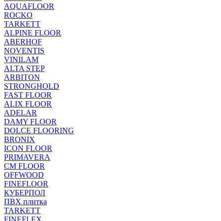
AQUAFLOOR
ROCKO
TARKETT
ALPINE FLOOR
ABERHOF
NOVENTIS
VINILAM
ALTA STEP
ARBITON
STRONGHOLD
FAST FLOOR
ALIX FLOOR
ADELAR
DAMY FLOOR
DOLCE FLOORING
BRONIX
ICON FLOOR
PRIMAVERA
CM FLOOR
OFFWOOD
FINEFLOOR
КУБЕРПОЛ
ПВХ плитка
TARKETT
FINEFLEX