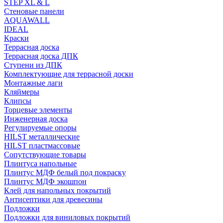
STEP XL & L
Стеновые панели
AQUAWALL
IDEAL
Краски
Террасная доска
Террасная доска ДПК
Ступени из ДПК
Комплектующие для террасной доски
Монтажные лаги
Кляймеры
Клипсы
Торцевые элементы
Инженерная доска
Регулируемые опоры
HILST металлические
HILST пластмассовые
Сопутствующие товары
Плинтуса напольные
Плинтус МДФ белый под покраску
Плинтус МДФ экошпон
Клей для напольных покрытий
Антисептики для древесины
Подложки
Подложки для виниловых покрытий