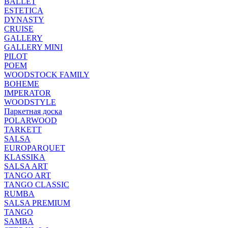
BALLET
ESTETICA
DYNASTY
CRUISE
GALLERY
GALLERY MINI
PILOT
POEM
WOODSTOCK FAMILY
BOHEME
IMPERATOR
WOODSTYLE
Паркетная доска
POLARWOOD
TARKETT
SALSA
EUROPARQUET
KLASSIKA
SALSA ART
TANGO ART
TANGO CLASSIC
RUMBA
SALSA PREMIUM
TANGO
SAMBA