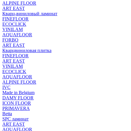
ALPINE FLOOR
ART EAST
Кварц-виниловый ламинат
FINEFLOOR
ECOCLICK
VINILAM
AQUAFLOOR
FORBO
ART EAST
Кварцвиниловая плитка
FINEFLOOR
ART EAST
VINILAM
ECOCLICK
AQUAFLOOR
ALPINE FLOOR
IVC
Made in Belgium
DAMY FLOOR
ICON FLOOR
PRIMAVERA
Betta
SPC ламинат
ART EAST
AQUAFLOOR