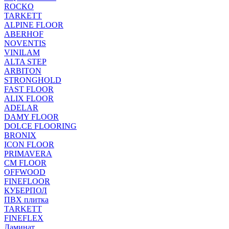
ROCKO
TARKETT
ALPINE FLOOR
ABERHOF
NOVENTIS
VINILAM
ALTA STEP
ARBITON
STRONGHOLD
FAST FLOOR
ALIX FLOOR
ADELAR
DAMY FLOOR
DOLCE FLOORING
BRONIX
ICON FLOOR
PRIMAVERA
CM FLOOR
OFFWOOD
FINEFLOOR
КУБЕРПОЛ
ПВХ плитка
TARKETT
FINEFLEX
Ламинат