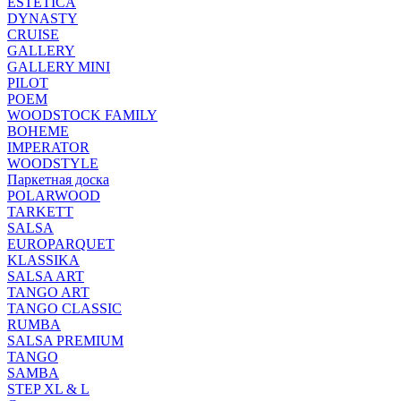
ESTETICA
DYNASTY
CRUISE
GALLERY
GALLERY MINI
PILOT
POEM
WOODSTOCK FAMILY
BOHEME
IMPERATOR
WOODSTYLE
Паркетная доска
POLARWOOD
TARKETT
SALSA
EUROPARQUET
KLASSIKA
SALSA ART
TANGO ART
TANGO CLASSIC
RUMBA
SALSA PREMIUM
TANGO
SAMBA
STEP XL & L