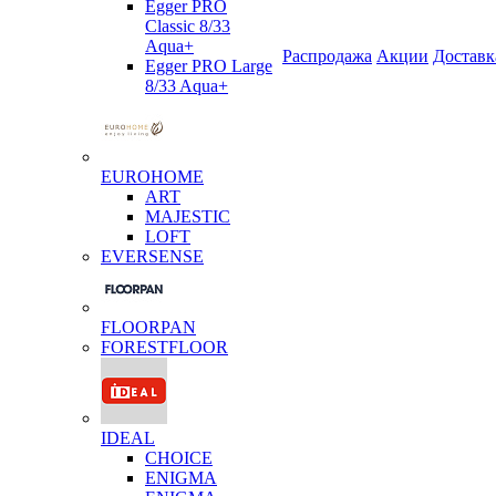
Egger PRO
Classic 8/33
Aqua+
Распродажа
Акции
Доставк
Egger PRO Large
8/33 Aqua+
EUROHOME
ART
MAJESTIC
LOFT
EVERSENSE
FLOORPAN
FORESTFLOOR
IDEAL
CHOICE
ENIGMA