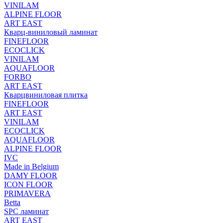
VINILAM
ALPINE FLOOR
ART EAST
Кварц-виниловый ламинат
FINEFLOOR
ECOCLICK
VINILAM
AQUAFLOOR
FORBO
ART EAST
Кварцвиниловая плитка
FINEFLOOR
ART EAST
VINILAM
ECOCLICK
AQUAFLOOR
ALPINE FLOOR
IVC
Made in Belgium
DAMY FLOOR
ICON FLOOR
PRIMAVERA
Betta
SPC ламинат
ART EAST