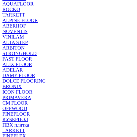
AQUAFLOOR
ROCKO
TARKETT
ALPINE FLOOR
ABERHOF
NOVENTIS
VINILAM
ALTA STEP
ARBITON
STRONGHOLD
FAST FLOOR
ALIX FLOOR
ADELAR
DAMY FLOOR
DOLCE FLOORING
BRONIX
ICON FLOOR
PRIMAVERA
CM FLOOR
OFFWOOD
FINEFLOOR
КУБЕРПОЛ
ПВХ плитка
TARKETT
FINEFLEX