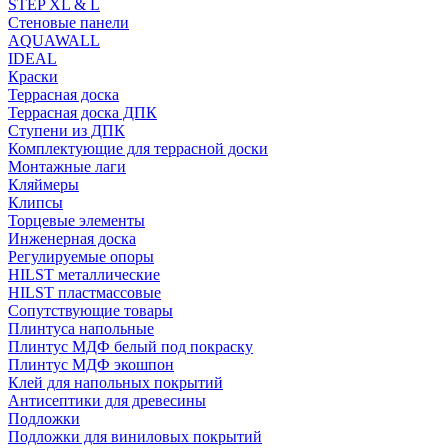
STEP XL & L
Стеновые панели
AQUAWALL
IDEAL
Краски
Террасная доска
Террасная доска ДПК
Ступени из ДПК
Комплектующие для террасной доски
Монтажные лаги
Кляймеры
Клипсы
Торцевые элементы
Инженерная доска
Регулируемые опоры
HILST металлические
HILST пластмассовые
Сопутствующие товары
Плинтуса напольные
Плинтус МДФ белый под покраску
Плинтус МДФ экошпон
Клей для напольных покрытий
Антисептики для древесины
Подложки
Подложки для виниловых покрытий