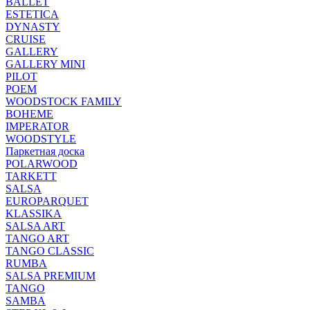
BALLET
ESTETICA
DYNASTY
CRUISE
GALLERY
GALLERY MINI
PILOT
POEM
WOODSTOCK FAMILY
BOHEME
IMPERATOR
WOODSTYLE
Паркетная доска
POLARWOOD
TARKETT
SALSA
EUROPARQUET
KLASSIKA
SALSA ART
TANGO ART
TANGO CLASSIC
RUMBA
SALSA PREMIUM
TANGO
SAMBA