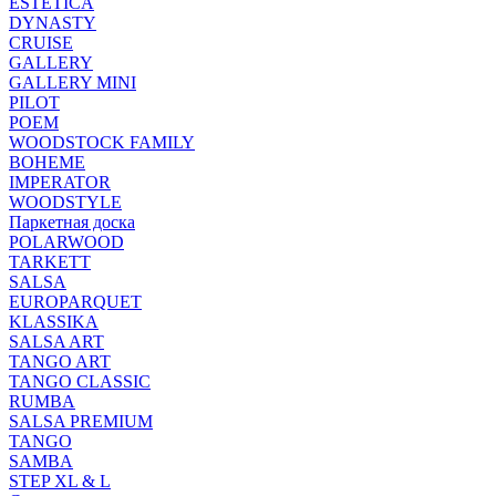
ESTETICA
DYNASTY
CRUISE
GALLERY
GALLERY MINI
PILOT
POEM
WOODSTOCK FAMILY
BOHEME
IMPERATOR
WOODSTYLE
Паркетная доска
POLARWOOD
TARKETT
SALSA
EUROPARQUET
KLASSIKA
SALSA ART
TANGO ART
TANGO CLASSIC
RUMBA
SALSA PREMIUM
TANGO
SAMBA
STEP XL & L