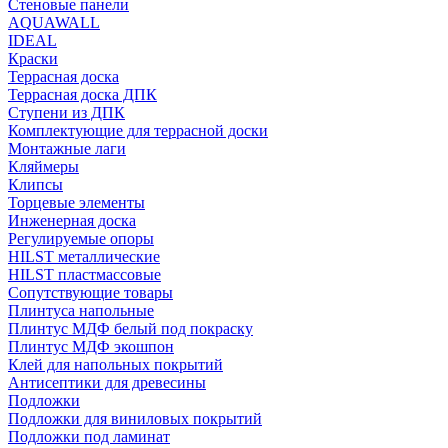
Стеновые панели
AQUAWALL
IDEAL
Краски
Террасная доска
Террасная доска ДПК
Ступени из ДПК
Комплектующие для террасной доски
Монтажные лаги
Кляймеры
Клипсы
Торцевые элементы
Инженерная доска
Регулируемые опоры
HILST металлические
HILST пластмассовые
Сопутствующие товары
Плинтуса напольные
Плинтус МДФ белый под покраску
Плинтус МДФ экошпон
Клей для напольных покрытий
Антисептики для древесины
Подложки
Подложки для виниловых покрытий
Подложки под ламинат