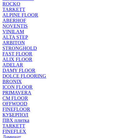
ROCKO
TARKETT
ALPINE FLOOR
ABERHOF
NOVENTIS
VINILAM
ALTA STEP
ARBITON
STRONGHOLD
FAST FLOOR
ALIX FLOOR
ADELAR
DAMY FLOOR
DOLCE FLOORING
BRONIX
ICON FLOOR
PRIMAVERA
CM FLOOR
OFFWOOD
FINEFLOOR
КУБЕРПОЛ
ПВХ плитка
TARKETT
FINEFLEX
Ламинат