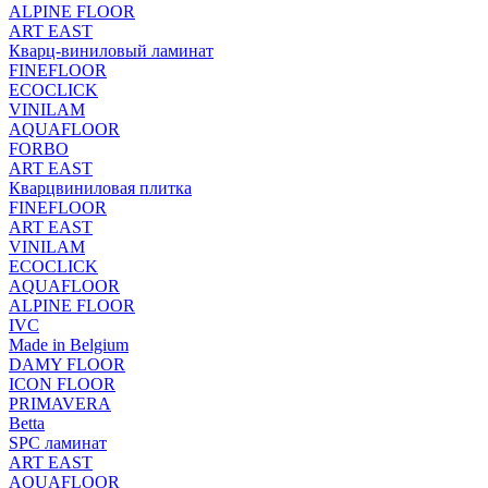
ALPINE FLOOR
ART EAST
Кварц-виниловый ламинат
FINEFLOOR
ECOCLICK
VINILAM
AQUAFLOOR
FORBO
ART EAST
Кварцвиниловая плитка
FINEFLOOR
ART EAST
VINILAM
ECOCLICK
AQUAFLOOR
ALPINE FLOOR
IVC
Made in Belgium
DAMY FLOOR
ICON FLOOR
PRIMAVERA
Betta
SPC ламинат
ART EAST
AQUAFLOOR