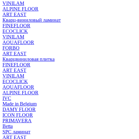
VINILAM
ALPINE FLOOR
ART EAST
Кварц-виниловый ламинат
FINEFLOOR
ECOCLICK
VINILAM
AQUAFLOOR
FORBO
ART EAST
Кварцвиниловая плитка
FINEFLOOR
ART EAST
VINILAM
ECOCLICK
AQUAFLOOR
ALPINE FLOOR
IVC
Made in Belgium
DAMY FLOOR
ICON FLOOR
PRIMAVERA
Betta
SPC ламинат
ART EAST