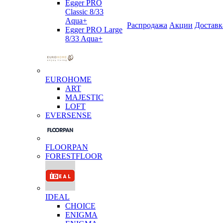
Egger PRO
Classic 8/33
Aqua+
Распродажа
Акции
Доставк
Egger PRO Large
8/33 Aqua+
EUROHOME
ART
MAJESTIC
LOFT
EVERSENSE
FLOORPAN
FORESTFLOOR
IDEAL
CHOICE
ENIGMA