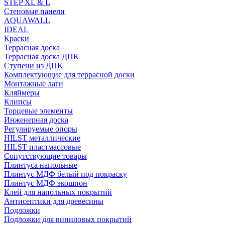
STEP XL & L
Стеновые панели
AQUAWALL
IDEAL
Краски
Террасная доска
Террасная доска ДПК
Ступени из ДПК
Комплектующие для террасной доски
Монтажные лаги
Кляймеры
Клипсы
Торцевые элементы
Инженерная доска
Регулируемые опоры
HILST металлические
HILST пластмассовые
Сопутствующие товары
Плинтуса напольные
Плинтус МДФ белый под покраску
Плинтус МДФ экошпон
Клей для напольных покрытий
Антисептики для древесины
Подложки
Подложки для виниловых покрытий