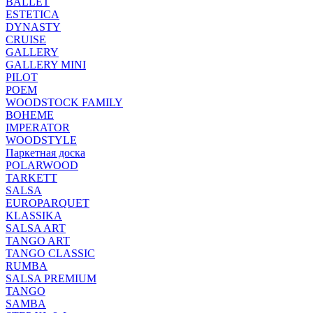
BALLET
ESTETICA
DYNASTY
CRUISE
GALLERY
GALLERY MINI
PILOT
POEM
WOODSTOCK FAMILY
BOHEME
IMPERATOR
WOODSTYLE
Паркетная доска
POLARWOOD
TARKETT
SALSA
EUROPARQUET
KLASSIKA
SALSA ART
TANGO ART
TANGO CLASSIC
RUMBA
SALSA PREMIUM
TANGO
SAMBA