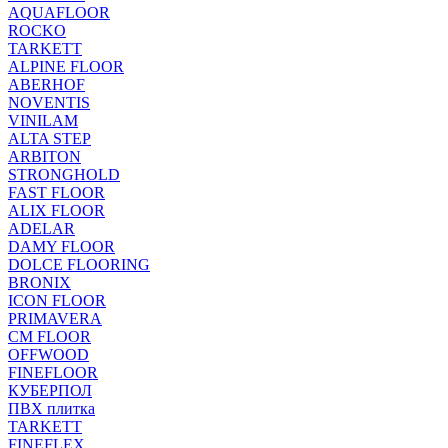
AQUAFLOOR
ROCKO
TARKETT
ALPINE FLOOR
ABERHOF
NOVENTIS
VINILAM
ALTA STEP
ARBITON
STRONGHOLD
FAST FLOOR
ALIX FLOOR
ADELAR
DAMY FLOOR
DOLCE FLOORING
BRONIX
ICON FLOOR
PRIMAVERA
CM FLOOR
OFFWOOD
FINEFLOOR
КУБЕРПОЛ
ПВХ плитка
TARKETT
FINEFLEX