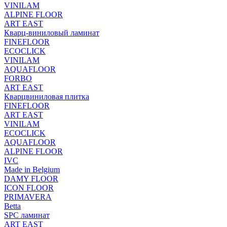
VINILAM
ALPINE FLOOR
ART EAST
Кварц-виниловый ламинат
FINEFLOOR
ECOCLICK
VINILAM
AQUAFLOOR
FORBO
ART EAST
Кварцвиниловая плитка
FINEFLOOR
ART EAST
VINILAM
ECOCLICK
AQUAFLOOR
ALPINE FLOOR
IVC
Made in Belgium
DAMY FLOOR
ICON FLOOR
PRIMAVERA
Betta
SPC ламинат
ART EAST