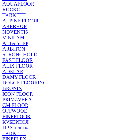
AQUAFLOOR
ROCKO
TARKETT
ALPINE FLOOR
ABERHOF
NOVENTIS
VINILAM
ALTA STEP
ARBITON
STRONGHOLD
FAST FLOOR
ALIX FLOOR
ADELAR
DAMY FLOOR
DOLCE FLOORING
BRONIX
ICON FLOOR
PRIMAVERA
CM FLOOR
OFFWOOD
FINEFLOOR
КУБЕРПОЛ
ПВХ плитка
TARKETT
FINEFLEX