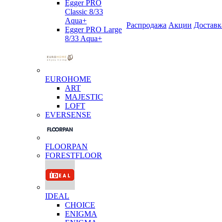
Egger PRO
Classic 8/33
Aqua+
Распродажа
Акции
Доставк
Egger PRO Large
8/33 Aqua+
EUROHOME
ART
MAJESTIC
LOFT
EVERSENSE
FLOORPAN
FORESTFLOOR
IDEAL
CHOICE
ENIGMA