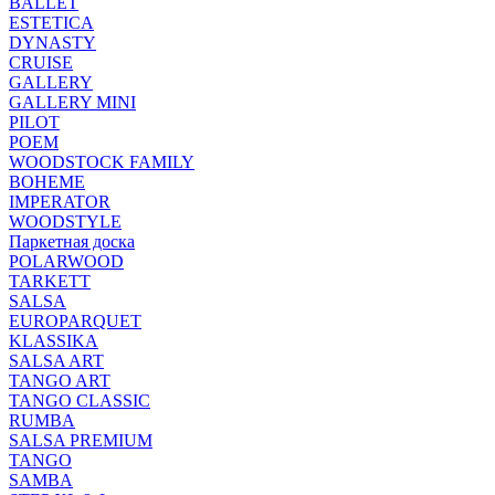
BALLET
ESTETICA
DYNASTY
CRUISE
GALLERY
GALLERY MINI
PILOT
POEM
WOODSTOCK FAMILY
BOHEME
IMPERATOR
WOODSTYLE
Паркетная доска
POLARWOOD
TARKETT
SALSA
EUROPARQUET
KLASSIKA
SALSA ART
TANGO ART
TANGO CLASSIC
RUMBA
SALSA PREMIUM
TANGO
SAMBA