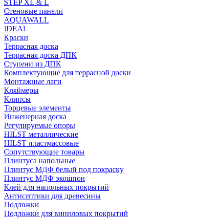
STEP XL & L
Стеновые панели
AQUAWALL
IDEAL
Краски
Террасная доска
Террасная доска ДПК
Ступени из ДПК
Комплектующие для террасной доски
Монтажные лаги
Кляймеры
Клипсы
Торцевые элементы
Инженерная доска
Регулируемые опоры
HILST металлические
HILST пластмассовые
Сопутствующие товары
Плинтуса напольные
Плинтус МДФ белый под покраску
Плинтус МДФ экошпон
Клей для напольных покрытий
Антисептики для древесины
Подложки
Подложки для виниловых покрытий