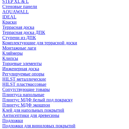
STEP XL & L
Стеновые панели
AQUAWALL
IDEAL
Краски
Террасная доска
Террасная доска ДПК
Ступени из ДПК
Комплектующие для террасной доски
Монтажные лаги
Кляймеры
Клипсы
Торцевые элементы
Инженерная доска
Регулируемые опоры
HILST металлические
HILST пластмассовые
Сопутствующие товары
Плинтуса напольные
Плинтус МДФ белый под покраску
Плинтус МДФ экошпон
Клей для напольных покрытий
Антисептики для древесины
Подложки
Подложки для виниловых покрытий