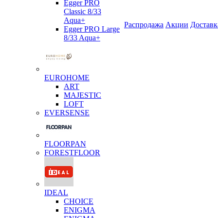
Egger PRO
Classic 8/33
Aqua+
Распродажа
Акции
Доставк
Egger PRO Large
8/33 Aqua+
EUROHOME
ART
MAJESTIC
LOFT
EVERSENSE
FLOORPAN
FORESTFLOOR
IDEAL
CHOICE
ENIGMA