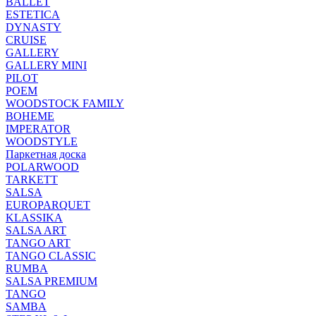
BALLET
ESTETICA
DYNASTY
CRUISE
GALLERY
GALLERY MINI
PILOT
POEM
WOODSTOCK FAMILY
BOHEME
IMPERATOR
WOODSTYLE
Паркетная доска
POLARWOOD
TARKETT
SALSA
EUROPARQUET
KLASSIKA
SALSA ART
TANGO ART
TANGO CLASSIC
RUMBA
SALSA PREMIUM
TANGO
SAMBA