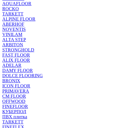
AQUAFLOOR
ROCKO
TARKETT
ALPINE FLOOR
ABERHOF
NOVENTIS
VINILAM
ALTA STEP
ARBITON
STRONGHOLD
FAST FLOOR
ALIX FLOOR
ADELAR
DAMY FLOOR
DOLCE FLOORING
BRONIX
ICON FLOOR
PRIMAVERA
CM FLOOR
OFFWOOD
FINEFLOOR
КУБЕРПОЛ
ПВХ плитка
TARKETT
FINEFLEX