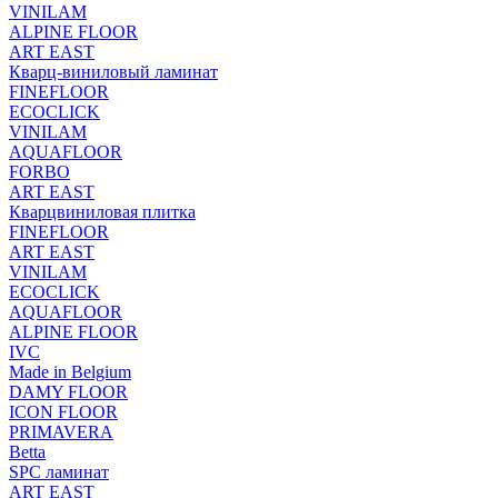
VINILAM
ALPINE FLOOR
ART EAST
Кварц-виниловый ламинат
FINEFLOOR
ECOCLICK
VINILAM
AQUAFLOOR
FORBO
ART EAST
Кварцвиниловая плитка
FINEFLOOR
ART EAST
VINILAM
ECOCLICK
AQUAFLOOR
ALPINE FLOOR
IVC
Made in Belgium
DAMY FLOOR
ICON FLOOR
PRIMAVERA
Betta
SPC ламинат
ART EAST