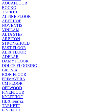
AQUAFLOOR
ROCKO
TARKETT
ALPINE FLOOR
ABERHOF
NOVENTIS
VINILAM
ALTA STEP
ARBITON
STRONGHOLD
FAST FLOOR
ALIX FLOOR
ADELAR
DAMY FLOOR
DOLCE FLOORING
BRONIX
ICON FLOOR
PRIMAVERA
CM FLOOR
OFFWOOD
FINEFLOOR
КУБЕРПОЛ
ПВХ плитка
TARKETT
FINEFLEX