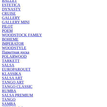
BALLET
ESTETICA
DYNASTY
CRUISE
GALLERY
GALLERY MINI
PILOT
POEM
WOODSTOCK FAMILY
BOHEME
IMPERATOR
WOODSTYLE
Паркетная доска
POLARWOOD
TARKETT
SALSA
EUROPARQUET
KLASSIKA
SALSA ART
TANGO ART
TANGO CLASSIC
RUMBA
SALSA PREMIUM
TANGO
SAMBA