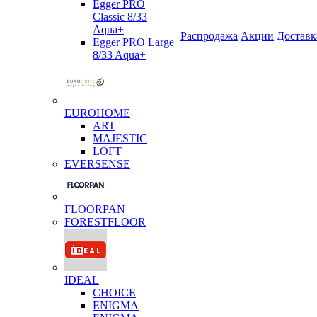
Egger PRO
Classic 8/33
Aqua+
Распродажа
Акции
Доставк
Egger PRO Large
8/33 Aqua+
EUROHOME
ART
MAJESTIC
LOFT
EVERSENSE
FLOORPAN
FORESTFLOOR
IDEAL
CHOICE
ENIGMA