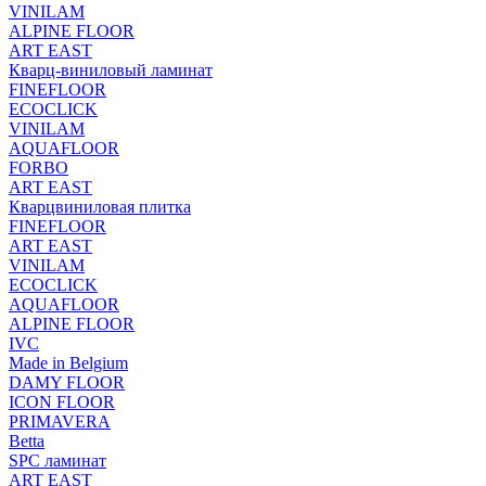
VINILAM
ALPINE FLOOR
ART EAST
Кварц-виниловый ламинат
FINEFLOOR
ECOCLICK
VINILAM
AQUAFLOOR
FORBO
ART EAST
Кварцвиниловая плитка
FINEFLOOR
ART EAST
VINILAM
ECOCLICK
AQUAFLOOR
ALPINE FLOOR
IVC
Made in Belgium
DAMY FLOOR
ICON FLOOR
PRIMAVERA
Betta
SPC ламинат
ART EAST