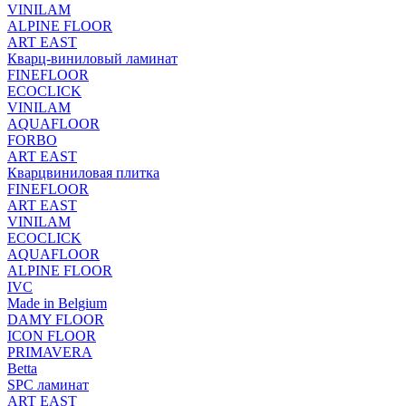
VINILAM
ALPINE FLOOR
ART EAST
Кварц-виниловый ламинат
FINEFLOOR
ECOCLICK
VINILAM
AQUAFLOOR
FORBO
ART EAST
Кварцвиниловая плитка
FINEFLOOR
ART EAST
VINILAM
ECOCLICK
AQUAFLOOR
ALPINE FLOOR
IVC
Made in Belgium
DAMY FLOOR
ICON FLOOR
PRIMAVERA
Betta
SPC ламинат
ART EAST