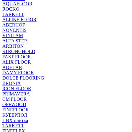
AQUAFLOOR
ROCKO
TARKETT
ALPINE FLOOR
ABERHOF
NOVENTIS
VINILAM
ALTA STEP
ARBITON
STRONGHOLD
FAST FLOOR
ALIX FLOOR
ADELAR
DAMY FLOOR
DOLCE FLOORING
BRONIX
ICON FLOOR
PRIMAVERA
CM FLOOR
OFFWOOD
FINEFLOOR
КУБЕРПОЛ
ПВХ плитка
TARKETT
FINEFLEX