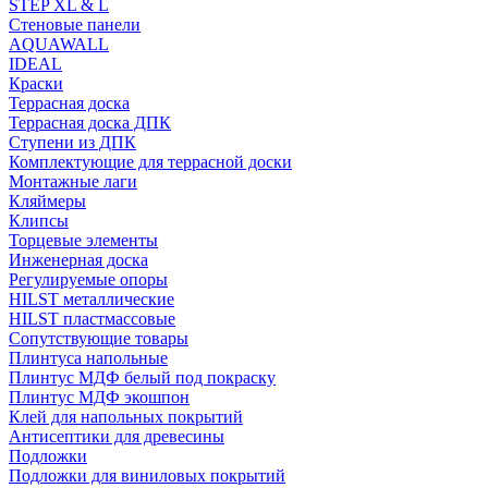
STEP XL & L
Стеновые панели
AQUAWALL
IDEAL
Краски
Террасная доска
Террасная доска ДПК
Ступени из ДПК
Комплектующие для террасной доски
Монтажные лаги
Кляймеры
Клипсы
Торцевые элементы
Инженерная доска
Регулируемые опоры
HILST металлические
HILST пластмассовые
Сопутствующие товары
Плинтуса напольные
Плинтус МДФ белый под покраску
Плинтус МДФ экошпон
Клей для напольных покрытий
Антисептики для древесины
Подложки
Подложки для виниловых покрытий