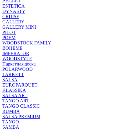
BALLET
ESTETICA
DYNASTY
CRUISE
GALLERY
GALLERY MINI
PILOT
POEM
WOODSTOCK FAMILY
BOHEME
IMPERATOR
WOODSTYLE
Паркетная доска
POLARWOOD
TARKETT
SALSA
EUROPARQUET
KLASSIKA
SALSA ART
TANGO ART
TANGO CLASSIC
RUMBA
SALSA PREMIUM
TANGO
SAMBA