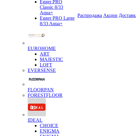
Egger PRO
Classic 8/33
Aqua+
Распродажа
Акции
Доставк
Egger PRO Large
8/33 Aqua+
EUROHOME
ART
MAJESTIC
LOFT
EVERSENSE
FLOORPAN
FORESTFLOOR
IDEAL
CHOICE
ENIGMA