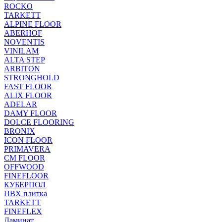
ROCKO
TARKETT
ALPINE FLOOR
ABERHOF
NOVENTIS
VINILAM
ALTA STEP
ARBITON
STRONGHOLD
FAST FLOOR
ALIX FLOOR
ADELAR
DAMY FLOOR
DOLCE FLOORING
BRONIX
ICON FLOOR
PRIMAVERA
CM FLOOR
OFFWOOD
FINEFLOOR
КУБЕРПОЛ
ПВХ плитка
TARKETT
FINEFLEX
Ламинат