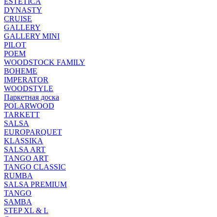
ESTETICA
DYNASTY
CRUISE
GALLERY
GALLERY MINI
PILOT
POEM
WOODSTOCK FAMILY
BOHEME
IMPERATOR
WOODSTYLE
Паркетная доска
POLARWOOD
TARKETT
SALSA
EUROPARQUET
KLASSIKA
SALSA ART
TANGO ART
TANGO CLASSIC
RUMBA
SALSA PREMIUM
TANGO
SAMBA
STEP XL & L