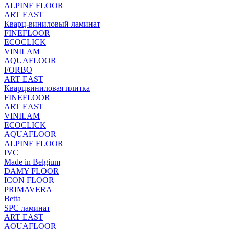
ALPINE FLOOR
ART EAST
Кварц-виниловый ламинат
FINEFLOOR
ECOCLICK
VINILAM
AQUAFLOOR
FORBO
ART EAST
Кварцвиниловая плитка
FINEFLOOR
ART EAST
VINILAM
ECOCLICK
AQUAFLOOR
ALPINE FLOOR
IVC
Made in Belgium
DAMY FLOOR
ICON FLOOR
PRIMAVERA
Betta
SPC ламинат
ART EAST
AQUAFLOOR