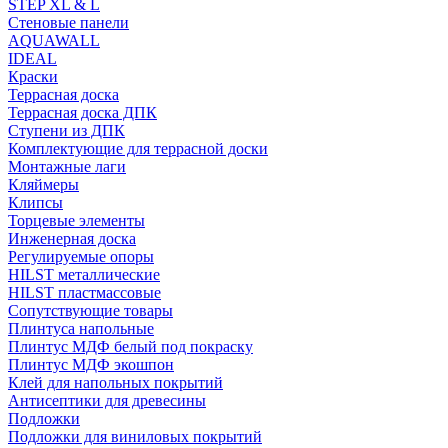
STEP XL & L
Стеновые панели
AQUAWALL
IDEAL
Краски
Террасная доска
Террасная доска ДПК
Ступени из ДПК
Комплектующие для террасной доски
Монтажные лаги
Кляймеры
Клипсы
Торцевые элементы
Инженерная доска
Регулируемые опоры
HILST металлические
HILST пластмассовые
Сопутствующие товары
Плинтуса напольные
Плинтус МДФ белый под покраску
Плинтус МДФ экошпон
Клей для напольных покрытий
Антисептики для древесины
Подложки
Подложки для виниловых покрытий