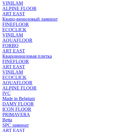
VINILAM
ALPINE FLOOR
ART EAST
Кварц-виниловый ламинат
FINEFLOOR
ECOCLICK
VINILAM
AQUAFLOOR
FORBO
ART EAST
Кварцвиниловая плитка
FINEFLOOR
ART EAST
VINILAM
ECOCLICK
AQUAFLOOR
ALPINE FLOOR
IVC
Made in Belgium
DAMY FLOOR
ICON FLOOR
PRIMAVERA
Betta
SPC ламинат
ART EAST