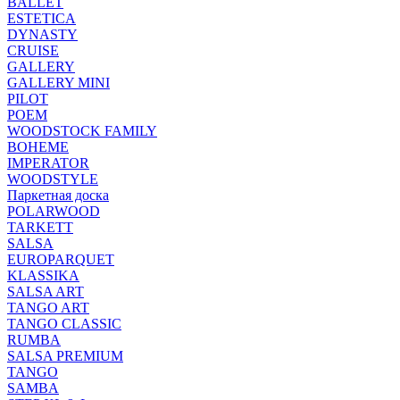
BALLET
ESTETICA
DYNASTY
CRUISE
GALLERY
GALLERY MINI
PILOT
POEM
WOODSTOCK FAMILY
BOHEME
IMPERATOR
WOODSTYLE
Паркетная доска
POLARWOOD
TARKETT
SALSA
EUROPARQUET
KLASSIKA
SALSA ART
TANGO ART
TANGO CLASSIC
RUMBA
SALSA PREMIUM
TANGO
SAMBA