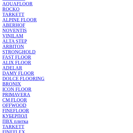
AQUAFLOOR
ROCKO
TARKETT
ALPINE FLOOR
ABERHOF
NOVENTIS
VINILAM
ALTA STEP
ARBITON
STRONGHOLD
FAST FLOOR
ALIX FLOOR
ADELAR
DAMY FLOOR
DOLCE FLOORING
BRONIX
ICON FLOOR
PRIMAVERA
CM FLOOR
OFFWOOD
FINEFLOOR
КУБЕРПОЛ
ПВХ плитка
TARKETT
FINEFLEX