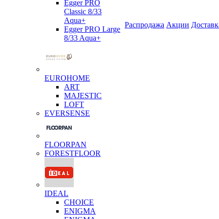
Egger PRO
Classic 8/33
Aqua+
Распродажа
Акции
Доставк
Egger PRO Large
8/33 Aqua+
EUROHOME
ART
MAJESTIC
LOFT
EVERSENSE
FLOORPAN
FORESTFLOOR
IDEAL
CHOICE
ENIGMA