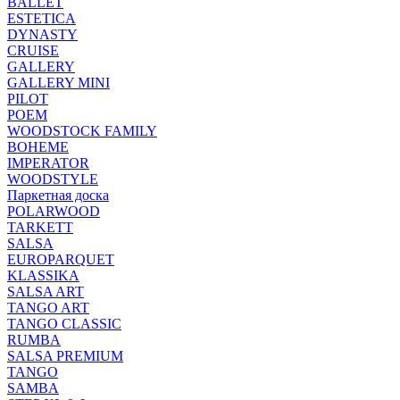
BALLET
ESTETICA
DYNASTY
CRUISE
GALLERY
GALLERY MINI
PILOT
POEM
WOODSTOCK FAMILY
BOHEME
IMPERATOR
WOODSTYLE
Паркетная доска
POLARWOOD
TARKETT
SALSA
EUROPARQUET
KLASSIKA
SALSA ART
TANGO ART
TANGO CLASSIC
RUMBA
SALSA PREMIUM
TANGO
SAMBA