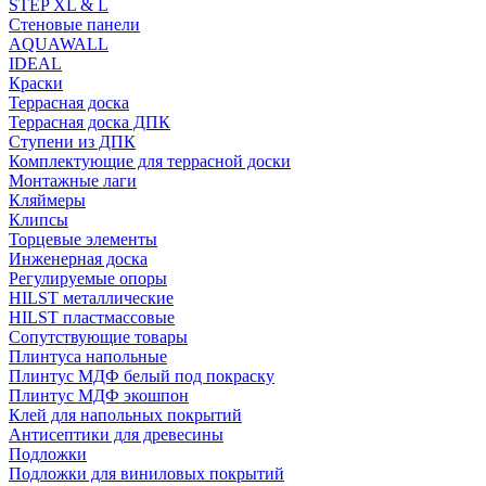
STEP XL & L
Стеновые панели
AQUAWALL
IDEAL
Краски
Террасная доска
Террасная доска ДПК
Ступени из ДПК
Комплектующие для террасной доски
Монтажные лаги
Кляймеры
Клипсы
Торцевые элементы
Инженерная доска
Регулируемые опоры
HILST металлические
HILST пластмассовые
Сопутствующие товары
Плинтуса напольные
Плинтус МДФ белый под покраску
Плинтус МДФ экошпон
Клей для напольных покрытий
Антисептики для древесины
Подложки
Подложки для виниловых покрытий