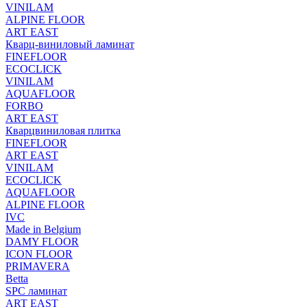
VINILAM
ALPINE FLOOR
ART EAST
Кварц-виниловый ламинат
FINEFLOOR
ECOCLICK
VINILAM
AQUAFLOOR
FORBO
ART EAST
Кварцвиниловая плитка
FINEFLOOR
ART EAST
VINILAM
ECOCLICK
AQUAFLOOR
ALPINE FLOOR
IVC
Made in Belgium
DAMY FLOOR
ICON FLOOR
PRIMAVERA
Betta
SPC ламинат
ART EAST