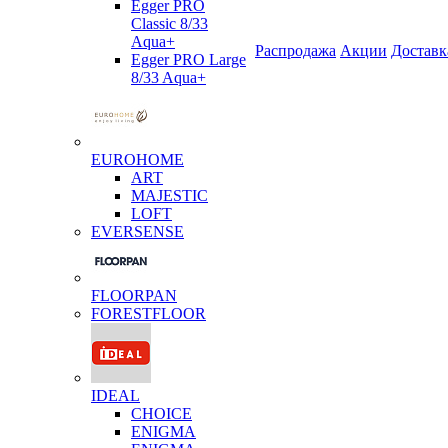
Egger PRO
Classic 8/33
Aqua+
Распродажа
Акции
Доставк
Egger PRO Large
8/33 Aqua+
EUROHOME
ART
MAJESTIC
LOFT
EVERSENSE
FLOORPAN
FORESTFLOOR
IDEAL
CHOICE
ENIGMA