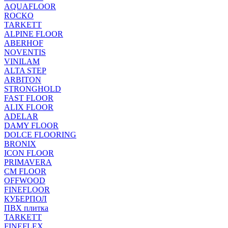
AQUAFLOOR
ROCKO
TARKETT
ALPINE FLOOR
ABERHOF
NOVENTIS
VINILAM
ALTA STEP
ARBITON
STRONGHOLD
FAST FLOOR
ALIX FLOOR
ADELAR
DAMY FLOOR
DOLCE FLOORING
BRONIX
ICON FLOOR
PRIMAVERA
CM FLOOR
OFFWOOD
FINEFLOOR
КУБЕРПОЛ
ПВХ плитка
TARKETT
FINEFLEX