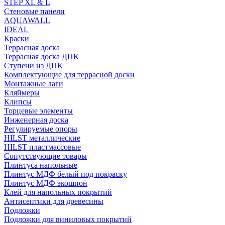
STEP XL & L
Стеновые панели
AQUAWALL
IDEAL
Краски
Террасная доска
Террасная доска ДПК
Ступени из ДПК
Комплектующие для террасной доски
Монтажные лаги
Кляймеры
Клипсы
Торцевые элементы
Инженерная доска
Регулируемые опоры
HILST металлические
HILST пластмассовые
Сопутствующие товары
Плинтуса напольные
Плинтус МДФ белый под покраску
Плинтус МДФ экошпон
Клей для напольных покрытий
Антисептики для древесины
Подложки
Подложки для виниловых покрытий