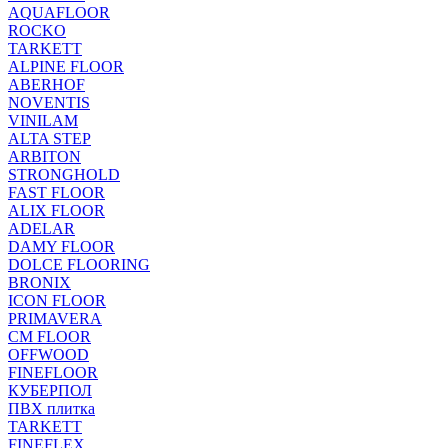
AQUAFLOOR
ROCKO
TARKETT
ALPINE FLOOR
ABERHOF
NOVENTIS
VINILAM
ALTA STEP
ARBITON
STRONGHOLD
FAST FLOOR
ALIX FLOOR
ADELAR
DAMY FLOOR
DOLCE FLOORING
BRONIX
ICON FLOOR
PRIMAVERA
CM FLOOR
OFFWOOD
FINEFLOOR
КУБЕРПОЛ
ПВХ плитка
TARKETT
FINEFLEX