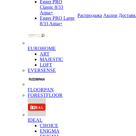
Egger PRO
Classic 8/33
Aqua+
Распродажа
Акции
Доставк
Egger PRO Large
8/33 Aqua+
EUROHOME
ART
MAJESTIC
LOFT
EVERSENSE
FLOORPAN
FORESTFLOOR
IDEAL
CHOICE
ENIGMA