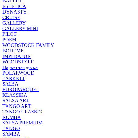
BALLET
ESTETICA
DYNASTY
CRUISE
GALLERY
GALLERY MINI
PILOT
POEM
WOODSTOCK FAMILY
BOHEME
IMPERATOR
WOODSTYLE
Паркетная доска
POLARWOOD
TARKETT
SALSA
EUROPARQUET
KLASSIKA
SALSA ART
TANGO ART
TANGO CLASSIC
RUMBA
SALSA PREMIUM
TANGO
SAMBA